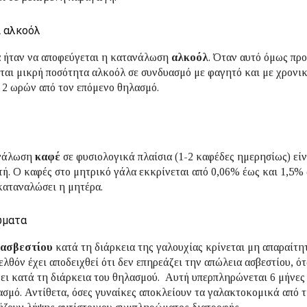
ι αλκοόλ
α ήταν να αποφεύγεται η κατανάλωση
αλκοόλ
. Όταν αυτό όμως πρ
ται μικρή ποσότητα αλκοόλ σε συνδυασμό με φαγητό και με χρονι
 2 ωρών από τον επόμενο θηλασμό.
νάλωση
καφέ
σε φυσιολογικά πλαίσια (1-2 καφέδες ημερησίως) είν
τή. Ο καφές στο μητρικό γάλα εκκρίνεται από 0,06% έως και 1,5%
καταναλώσει η μητέρα.
ώματα
ασβεστίου
κατά τη διάρκεια της γαλουχίας κρίνεται μη απαραίτητ
ελθόν έχει αποδειχθεί ότι δεν επηρεάζει την απώλεια ασβεστίου, ό
ει κατά τη διάρκεια του θηλασμού. Αυτή υπερπληρώνεται 6 μήνες
σμό. Αντίθετα, όσες γυναίκες αποκλείουν τα γαλακτοκομικά από 