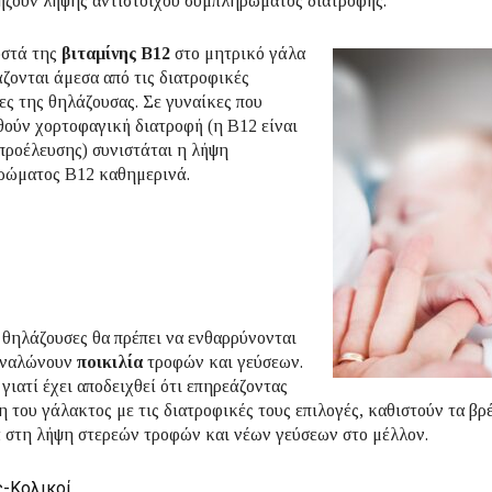
ήζουν λήψης αντίστοιχου συμπληρώματος διατροφής.
οστά της
βιταμίνης B12
στο μητρικό γάλα
άζονται άμεσα από τις διατροφικές
ες της θηλάζουσας. Σε γυναίκες που
ούν χορτοφαγική διατροφή (η B12 είναι
προέλευσης) συνιστάται η λήψη
ρώματος Β12 καθημερινά.
 θηλάζουσες θα πρέπει να ενθαρρύνονται
αναλώνουν
ποικιλία
τροφών και γεύσεων.
 γιατί έχει αποδειχθεί ότι επηρεάζοντας
η του γάλακτος με τις διατροφικές τους επιλογές, καθιστούν τα βρ
 στη λήψη στερεών τροφών και νέων γεύσεων στο μέλλον.
-Κολικοί