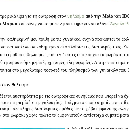
ροφικά tips για τη διατροφή στον
θηλασμό
από την Μαία και I
α Μάρκου
σε συνεργασία με τον μαιευτήρα γυναικολόγο
Άγγελο Β
ην καθημερινή μου τριβή με τις γυναίκες, συχνά προκύπτει το ερώ
 να καταναλώνουν καθημερινά στα πλαίσια της διατροφής τους. Σκ
τεί εύρυθμα ο θηλασμός , τόσο γι’ αυτές όσο και για τα μωράκια το
α μοιραστούμε μερικές χρήσιμες πληροφορίες . Διατροφικά tips τ
ονται στο μεγαλύτερο ποσοστό του πληθυσμού των γυναικών που 
 στον θηλασμό
άζεται αυστηρότητα με τις διατροφικές συνήθειες που μπορεί να έχ
 κατά τη περίοδο της γαλουχίας. Πράγμα το οποίο σημαίνει πως
δε
ίουμε
ολόκληρες διατροφικές ομάδες με το φόβο εμφάνισης αλλε
 στο μωράκι χωρίς πρώτα τα εμφανιστούν αντίστοιχα συμπτώματα
Μια θηλάζουσα μητέρα χρειά