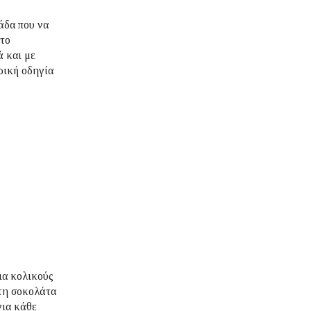
άδα που να
 το
ά και με
ρική οδηγία
ια κολικούς
 τη σοκολάτα
για κάθε