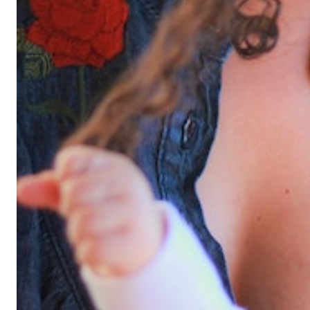
All
air fryer
Brunch
Cookies
Covid
Diet
Easter
Greek recipes in english
Russian
Smoothies
Tips
Vegan
Vegetarian
΄
Αβγά
Αδυνάτισμα
Αθλητική διατροφή
Βιταμίνες
βρωμη
Γαλακτοκομικά
Γλυκά
Γονιμότητα
Δημητριακά
Διαβήτης
Δίαιτα
Διατροφή
Εγκυμοσύνη
Ζυμαρικά
Θηλασμός
Ιατρικά
Καλοκαίρι
Κέικ
Κόκκινο κρέας
Κοτόπουλο
Κουζίνα
Λαχανικά
Μπέργκερ
Μπισκότα
Νηστεία
Ξηροί καρποί και σπόροι
Οργάνωση
Ορεκτικά
Όσπρια
Παγωτά
Παιδιά
Παραδοσιακές συνταγές
Πάσχα
Πατάτα
Περιβάλλον
Πίτες
Πίτσα
Πρωινό
πρωτείνη
Ρύζι
Σαλάτα
Σάλτσα
Σνακ
Σοκολάτα
Σούπα