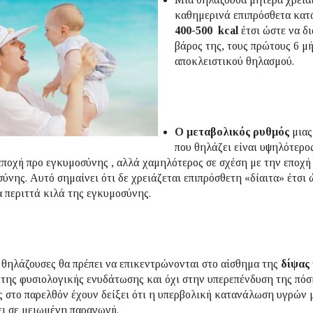
καθημερινά επιπρόσθετα κατ
400-500 kcal
έτσι ώστε να δι
βάρος της, τους πρώτους 6 μ
αποκλειστικού θηλασμού.
Ο μεταβολικός ρυθμός
μιας
που θηλάζει είναι υψηλότερο
εποχή προ εγκυμοσύνης , αλλά χαμηλότερος σε σχέση με την εποχή
ύνης. Αυτό σημαίνει ότι δε χρειάζεται επιπρόσθετη «δίαιτα» έτσι 
α περιττά κιλά της εγκυμοσύνης.
 θηλάζουσες θα πρέπει να επικεντρώνονται στο αίσθημα της
δίψας
 της φυσιολογικής ενυδάτωσης και όχι στην υπερεπένδυση της πόσ
 στο παρελθόν έχουν δείξει ότι η υπερβολική κατανάλωση υγρών 
ι σε μειωμένη παραγωγή.