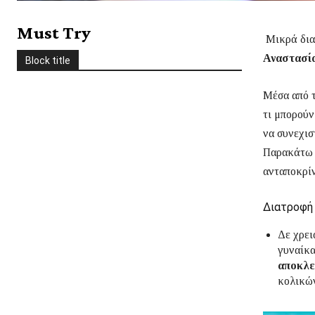
Στέβια
Συνοδευτικά
Σως
Ταξίδια
Τυρί
Φρούτα
χειμώνας
Must Try
Χριστούγεννα
Χωρίς γλουτένη
Μικρά διατ
Ψάρι/Θαλασσινά
Ψωμί
Αναστασί
Block title
περισσότερο
Μέσα από τ
τι μπορούν
να συνεχισ
Παρακάτω θ
ανταποκρίν
Διατροφή
Δε χρει
γυναίκα
αποκλε
κολικών