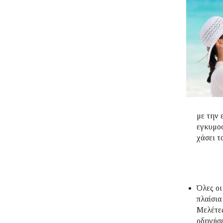
με την 
εγκυμοσ
χάσει τ
Όλες οι
πλαίσια
Μελέτες
οδηγήσε