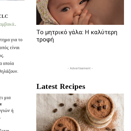
BCLC
αμβακά.
.
Το μητρικό γάλα: Η καλύτερη
τροφή
τημα για το
οπός είναι
υς.
α οποία
- Advertisement -
θηλάζουν.
Latest Recipes
ει μια
ν
ργιών ή
.
ζεται