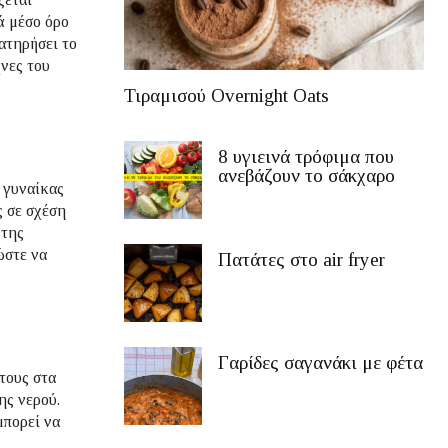
ά μέσο όρο
ατηρήσει το
ήνες του
Τιραμισού Overnight Oats
8 υγιεινά τρόφιμα που
ανεβάζουν το σάκχαρο
 γυναίκας
ς σε σχέση
 της
ώστε να
Πατάτες στο air fryer
Γαρίδες σαγανάκι με φέτα
τους στα
ης νερού.
μπορεί να