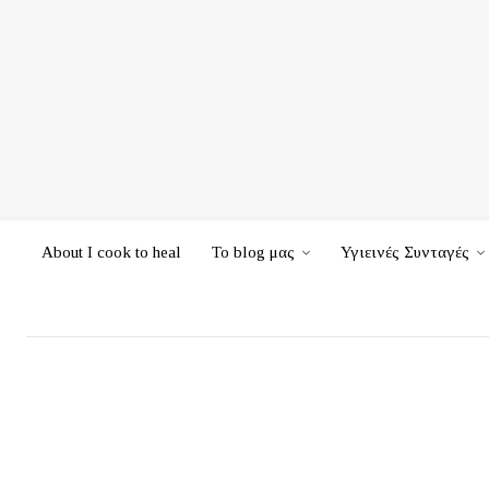
About I cook to heal
Το blog μας
Υγιεινές Συνταγές