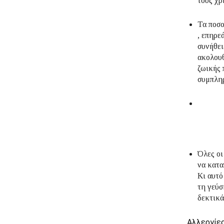
τους χρ
Τα ποσ
, επηρε
συνήθει
ακολουθ
ζωικής 
συμπλη
Όλες οι
να κατ
Κι αυτό
τη γεύσ
δεκτικά
Αλλεργίες