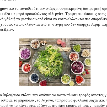
ημαντικό τα τονισθεί ότι δεν υπάρχει συγκεκριμένη διατροφική ομ
ει όλα τα μωρά προκαλώντας αλλεργίες. Τροφές πιο ύποπτες όπως
νό γάλα ή τα φιστίκια καλό είναι να καταναλώνονται πιο σποραδικ
όχι όμως να αποκλείονται από τη στιγμή που δεν υπάρχει σαφής ιατ
δείξεων.
α θηλάζουσα νιώσει την ανάγκη να καταναλώσει τροφές ύποπτες γ
 όσπρια, το μπρόκολο , το λάχανο, τα πράσινα φυλλώδη λαχανικά,
 μπορεί να το κάνει εφαρμόζοντας μια ήπια εισαγωγή τριών ημερών 