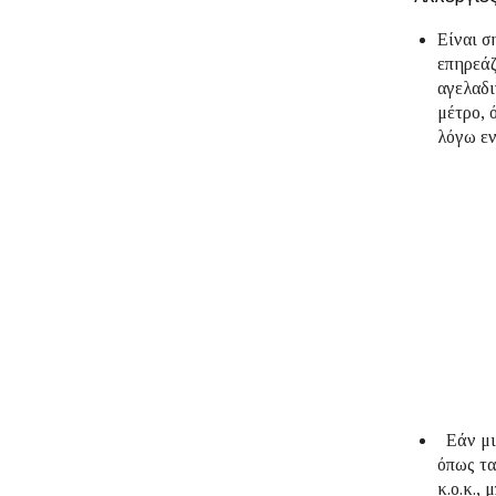
Είναι σ
επηρεάζ
αγελαδι
μέτρο, 
λόγω εν
Εάν μι
όπως τα
κ.ο.κ.,