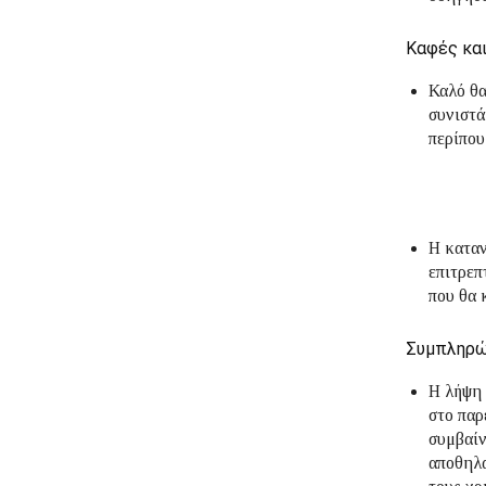
Καφές κα
Καλό θ
συνιστά
περίπου
Η κατα
επιτρεπ
που θα 
Συμπληρ
Η λήψη
στο παρ
συμβαίν
αποθηλα