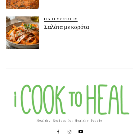
LIGHT ΣΥΝΤΑΓΈΣ
Σαλάτα με καρότα
Healthy Recipes for Healthy People