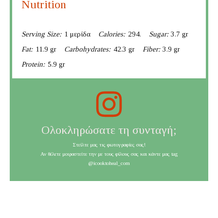
Nutrition
Serving Size:
1 μερίδα
Calories:
294.
Sugar:
3.7 gr
Fat:
11.9 gr
Carbohydrates:
42.3 gr
Fiber:
3.9 gr
Protein:
5.9 gr
Ολοκληρώσατε τη συνταγή;
Στείλτε μας τις φωτογραφίες σας!
Αν θέλετε μοιραστείτε την με τους φίλους σας και κάντε μας tag
@icooktoheal_com