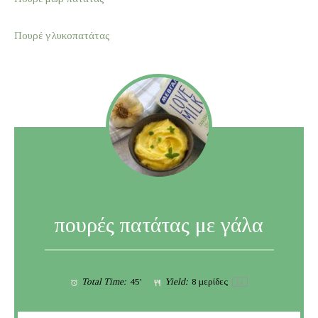
Πουρέ γλυκοπατάτας
πουρές πατάτας με γάλα
Total Time:
45'
Yield:
8
μερίδες
1
x