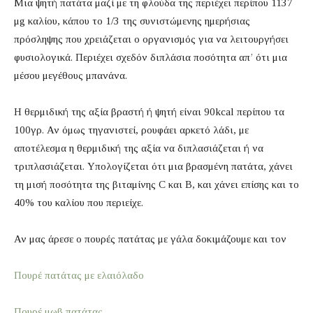
Μια ψητή πατάτα μαζί με τη φλούδα της περιέχει περίπου 1137
μg καλίου, κάπου το 1/3 της συνιστώμενης ημερήσιας
πρόσληψης που χρειάζεται ο οργανισμός για να λειτουργήσει
φυσιολογικά. Περιέχει σχεδόν διπλάσια ποσότητα απ’ ότι μια
μέσου μεγέθους μπανάνα.
Η θερμιδική της αξία βραστή ή ψητή είναι 90kcal περίπου τα
100γρ. Αν όμως τηγανιστεί, ρουφάει αρκετό λάδι, με
αποτέλεσμα η θερμιδική της αξία να διπλασιάζεται ή να
τριπλασιάζεται. Υπολογίζεται ότι μια βρασμένη πατάτα, χάνει
τη μισή ποσότητα της βιταμίνης C και Β, και χάνει επίσης και το
40% του καλίου που περιείχε.
Αν μας άρεσε ο πουρές πατάτας με γάλα δοκιμάζουμε και τον
Πουρέ πατάτας με ελαιόλαδο
Πουρέ μωβ πατάτας