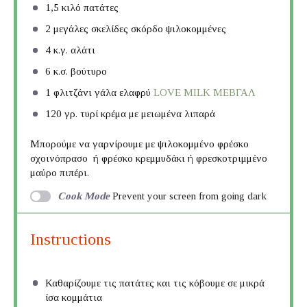
1
,5 κιλό πατάτες
2
μεγάλες σκελίδες σκόρδο ψιλοκομμένες
4
κ.γ. αλάτι
6
κ.σ. βούτυρο
1
φλιτζάνι γάλα ελαφρύ
LOVE MILK ΜΕΒΓΑΛ
120
γρ. τυρί κρέμα με μειωμένα λιπαρά
Μπορούμε να γαρνίρουμε με ψιλοκομμένο φρέσκο
σχοινόπρασο ή φρέσκο κρεμμυδάκι ή φρεσκοτριμμένο
μαύρο πιπέρι.
Cook Mode
Prevent your screen from going dark
Instructions
Καθαρίζουμε τις πατάτες και τις κόβουμε σε μικρά
ίσα κομμάτια