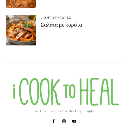
LIGHT ΣΥΝΤΑΓΈΣ
Σαλάτα με καρότα
Healthy Recipes for Healthy People