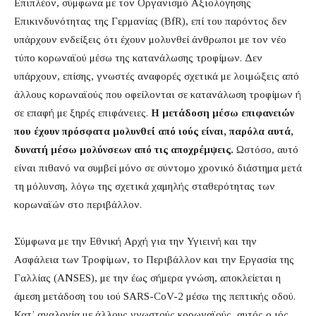
Επιπλέον, σύμφωνα με τον Οργανισμό Αξιολόγησης
Επικινδυνότητας της Γερμανίας (BfR), επί του παρόντος δεν
υπάρχουν ενδείξεις ότι έχουν μολυνθεί άνθρωποι με τον νέο
τύπο κορωναϊού μέσω της κατανάλωσης τροφίμων. Δεν
υπάρχουν, επίσης, γνωστές αναφορές σχετικά με λοιμώξεις από
άλλους κορωναϊούς που οφείλονται σε κατανάλωση τροφίμων ή
σε επαφή με ξηρές επιφάνειες.
Η μετάδοση μέσω επιφανειών
που έχουν πρόσφατα μολυνθεί από ιούς είναι, παρόλα αυτά,
δυνατή μέσω μολύνσεων από τις αποχρέμψεις.
Ωστόσο, αυτό
είναι πιθανό να συμβεί μόνο σε σύντομο χρονικό διάστημα μετά
τη μόλυνση, λόγω της σχετικά χαμηλής σταθερότητας των
κορωναϊών στο περιβάλλον.
Σύμφωνα με την Eθνική Αρχή για την Υγιεινή και την
Ασφάλεια των Τροφίμων, το Περιβάλλον και την Εργασία της
Γαλλίας (ΑΝSES), με την έως σήμερα γνώση, αποκλείεται η
άμεση μετάδοση του ιού SARS-CoV-2 μέσω της πεπτικής οδού.
Κατ’ αναλογία με άλλους γνωστούς κορωναϊούς, αυτός ο ιός