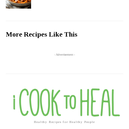
More Recipes Like This
- Advertisement -
Healthy Recipes for Healthy People