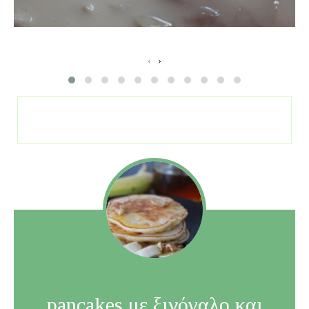
‹
›
pancakes με ξινόγαλο και