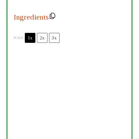
Ingredients
1x
2x
3x
SCALE