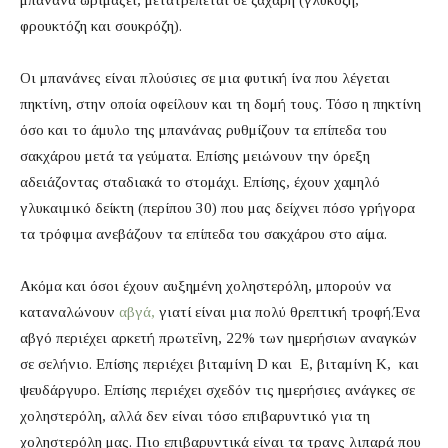
μπανάνα ωριμάζει, μετατρέπεται σε ζάχαρη (γλυκόζη,
φρουκτόζη και σουκρόζη).
Οι μπανάνες είναι πλούσιες σε μια φυτική ίνα που λέγεται
πηκτίνη, στην οποία οφείλουν και τη δομή τους. Τόσο η πηκτίνη
όσο και το άμυλο της μπανάνας ρυθμίζουν τα επίπεδα του
σακχάρου μετά τα γεύματα. Επίσης μειώνουν την όρεξη
αδειάζοντας σταδιακά το στομάχι. Επίσης, έχουν χαμηλό
γλυκαιμικό δείκτη (περίπου 30) που μας δείχνει πόσο γρήγορα
τα τρόφιμα ανεβάζουν τα επίπεδα του σακχάρου στο αίμα.
Ακόμα και όσοι έχουν αυξημένη χοληστερόλη, μπορούν να
καταναλώνουν
αβγά,
γιατί είναι μια πολύ θρεπτική τροφή.Ένα
αβγό περιέχει αρκετή πρωτεΐνη, 22% των ημερήσιων αναγκών
σε σελήνιο. Επίσης περιέχει βιταμίνη D και Ε, βιταμίνη Κ, και
ψευδάργυρο. Επίσης περιέχει σχεδόν τις ημερήσιες ανάγκες σε
χοληστερόλη, αλλά δεν είναι τόσο επιβαρυντικό για τη
χοληστερόλη μας. Πιο επιβαρυντικά είναι τα τρανς λιπαρά που