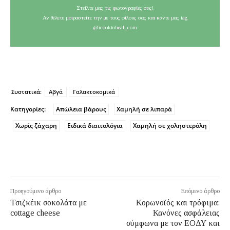
Στείλτε μας τις φωτογραφίες σας!
Αν θέλετε μοιραστείτε την με τους φίλους σας και κάντε μας tag
@icooktoheal_com
Συστατικά:
Αβγά
Γαλακτοκομικά
Κατηγορίες:
Απώλεια βάρους
Χαμηλή σε λιπαρά
Χωρίς ζάχαρη
Ειδικά διαιτολόγια
Χαμηλή σε χοληστερόλη
Προηγούμενο άρθρο
Επόμενο άρθρο
Τσιζκέικ σοκολάτα με
Κορωνοϊός και τρόφιμα:
cottage cheese
Κανόνες ασφάλειας
σύμφωνα με τον ΕΟΔΥ και