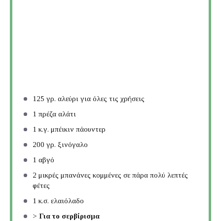
125
γρ. αλεύρι για όλες τις χρήσεις
1
πρέζα αλάτι
1
κ.γ. μπέικιν πάουντερ
200
γρ. ξινόγαλο
1
αβγό
2
μικρές μπανάνες κομμένες σε πάρα πολύ λεπτές
φέτες
1
κ.σ. ελαιόλαδο
>
Για το σερβίρισμα