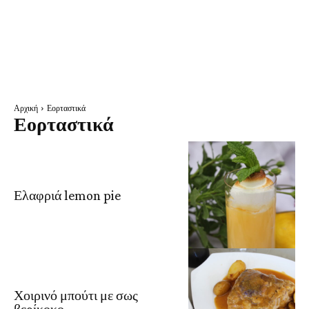
Αρχική
Εορταστικά
Εορταστικά
Ελαφριά lemon pie
Χοιρινό μπούτι με σως
βερίκοκο