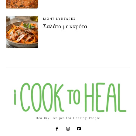
LIGHT ΣΥΝΤΑΓΈΣ
Σαλάτα με καρότα
Healthy Recipes for Healthy People