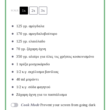
1x
2x
3x
SCALE
125
γρ. αμύγδαλα
170
γρ. αμυγδαλοβούτυρο
125
γρ. ελαιόλαδο
70
γρ. ζάχαρη άχνη
350
γρ. αλεύρι για όλες τις χρήσεις κοσκινισμένο
1
πρέζα μοσχοκάρυδο
1/2
κ.γ. εκχύλισμα βανίλιας
40
ml μπράντι
1/2
κ.γ. σόδα φαγητού
Ζάχαρη άχνη για το πασπάλισμα
Cook Mode
Prevent your screen from going dark