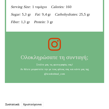
Serving Size:
1 τεμάχιο
Calories:
160
Sugar:
5,3 gr
Fat:
9,4 gr
Carbohydrates:
25,5 gr
Fiber:
1,3 gr
Protein:
3 gr
Ολοκληρώσατε τη συνταγή;
Στείλτε μας τις φωτογραφίες σας!
Αν θέλετε μοιραστείτε την με τους φίλους σας και κάντε μας tag
@icooktoheal_com
Συστατικά:
Χριστούγεννα