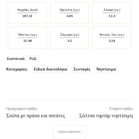
Θερμίδες (kcal)
Πρωτεΐνη (γρ.)
Λιπαρά (γρ.)
207,21
4,05
12,3
Υδατ/κες (γρ.)
Σάκχαρα (γρ.)
Φυτικές Ίνες (γρ.)
21,98
3,5
3,16
Συστατικά:
Ρύζι
Κατηγορίες:
Ειδικά διαιτολόγια
Συνταγές
Νηστίσιμα
Προηγούμενο άρθρο
Επόμενο άρθρο
Σούπα με πράσα και πατάτες
Σάλτσα ταρτάρ νηστίσιμη
- Advertisement -