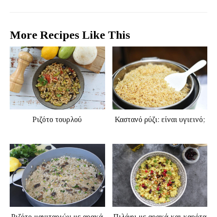
More Recipes Like This
Ριζότο τουρλού
Καστανό ρύζι: είναι υγιεινό;
Ριζότο μανιταριών με αρακά
Πιλάφι με αρακά και καρότα