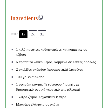
Ingredients
1x
2x
3x
SCALE
1
κιλό πατάτες, καθαρισμένες και κομμένες σε
κύβους
6
πράσα το λευκό μέρος, κομμένα σε λεπτές ροδέλες
2
σκελίδες σκόρδου (προαιρετικά) λιωμένες
100
γρ. ελαιόλαδο
1
σφηνάκι κονιάκ (ή τσίπουρο ή ρακή , με
διαφορετκό φυσικά γευστικό αποτέλεσμα)
1
λίτρο ζωμός λαχανικών ή νερό
Μπαχάρι ελάχιστο σε σκόνη