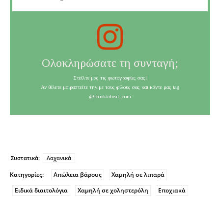
Ολοκληρώσατε τη συνταγή;
Στείλτε μας τις φωτογραφίες σας!
Αν θέλετε μοιραστείτε την με τους φίλους σας και κάντε μας tag
@icooktoheal_com
Συστατικά:
Λαχανικά
Κατηγορίες:
Απώλεια βάρους
Χαμηλή σε λιπαρά
Ειδικά διαιτολόγια
Χαμηλή σε χοληστερόλη
Εποχιακά