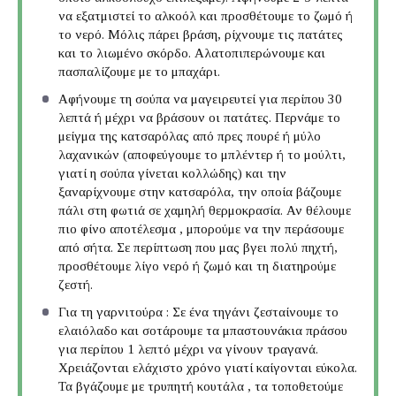
να εξατμιστεί το αλκοόλ και προσθέτουμε το ζωμό ή
το νερό. Μόλις πάρει βράση, ρίχνουμε τις πατάτες
και το λιωμένο σκόρδο. Αλατοπιπερώνουμε και
πασπαλίζουμε με το μπαχάρι.
Αφήνουμε τη σούπα να μαγειρευτεί για περίπου 30
λεπτά ή μέχρι να βράσουν οι πατάτες. Περνάμε το
μείγμα της κατσαρόλας από πρες πουρέ ή μύλο
λαχανικών (αποφεύγουμε το μπλέντερ ή το μούλτι,
γιατί η σούπα γίνεται κολλώδης) και την
ξαναρίχνουμε στην κατσαρόλα, την οποία βάζουμε
πάλι στη φωτιά σε χαμηλή θερμοκρασία. Αν θέλουμε
πιο φίνο αποτέλεσμα , μπορούμε να την περάσουμε
από σήτα. Σε περίπτωση που μας βγει πολύ πηχτή,
προσθέτουμε λίγο νερό ή ζωμό και τη διατηρούμε
ζεστή.
Για τη γαρνιτούρα : Σε ένα τηγάνι ζεσταίνουμε το
ελαιόλαδο και σοτάρουμε τα μπαστουνάκια πράσου
για περίπου 1 λεπτό μέχρι να γίνουν τραγανά.
Χρειάζονται ελάχιστο χρόνο γιατί καίγονται εύκολα.
Τα βγάζουμε με τρυπητή κουτάλα , τα τοποθετούμε