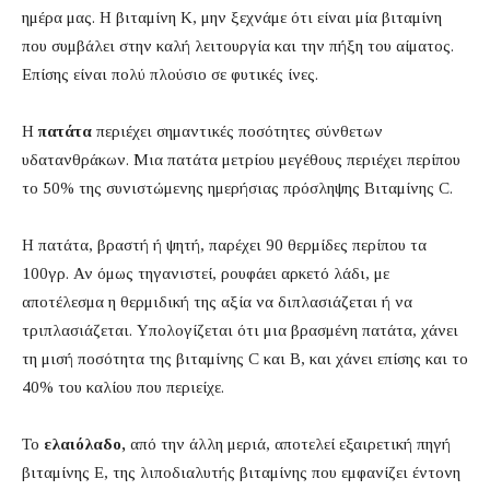
ημέρα μας. Η βιταμίνη Κ, μην ξεχνάμε ότι είναι μία βιταμίνη
που συμβάλει στην καλή λειτουργία και την πήξη του αίματος.
Επίσης είναι πολύ πλούσιο σε φυτικές ίνες.
Η
πατάτα
περιέχει σημαντικές ποσότητες σύνθετων
υδατανθράκων. Μια πατάτα μετρίου μεγέθους περιέχει περίπου
το 50% της συνιστώμενης ημερήσιας πρόσληψης Βιταμίνης C.
Η πατάτα, βραστή ή ψητή, παρέχει 90 θερμίδες περίπου τα
100γρ. Αν όμως τηγανιστεί, ρουφάει αρκετό λάδι, με
αποτέλεσμα η θερμιδική της αξία να διπλασιάζεται ή να
τριπλασιάζεται. Υπολογίζεται ότι μια βρασμένη πατάτα, χάνει
τη μισή ποσότητα της βιταμίνης C και Β, και χάνει επίσης και το
40% του καλίου που περιείχε.
Το
ελαιόλαδο,
από την άλλη μεριά, αποτελεί εξαιρετική πηγή
βιταμίνης Ε, της λιποδιαλυτής βιταμίνης που εμφανίζει έντονη