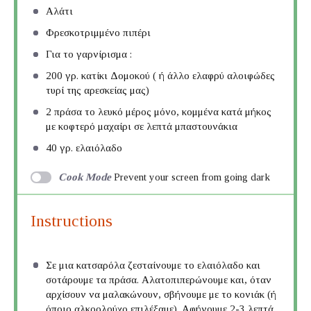
Αλάτι
Φρεσκοτριμμένο πιπέρι
Για το γαρνίρισμα :
200
γρ. κατίκι Δομοκού ( ή άλλο ελαφρύ αλοιφώδες
τυρί της αρεσκείας μας)
2
πράσα το λευκό μέρος μόνο, κομμένα κατά μήκος
με κοφτερό μαχαίρι σε λεπτά μπαστουνάκια
40
γρ. ελαιόλαδο
Cook Mode
Prevent your screen from going dark
Instructions
Σε μια κατσαρόλα ζεσταίνουμε το ελαιόλαδο και
σοτάρουμε τα πράσα. Αλατοπιπερώνουμε και, όταν
αρχίσουν να μαλακώνουν, σβήνουμε με το κονιάκ (ή
όποιο αλκοολούχο επιλέξαμε). Αφήνουμε 2-3 λεπτά