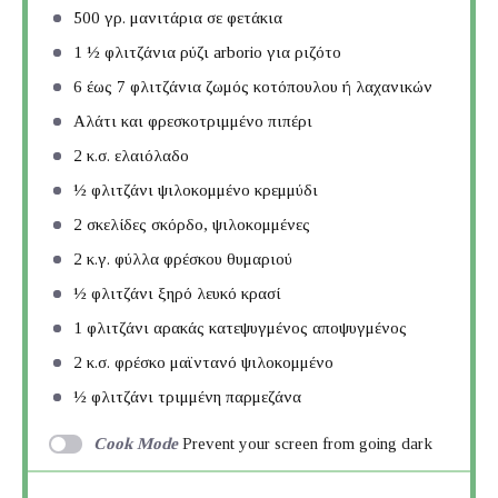
500
γρ. μανιτάρια σε φετάκια
1 ½
φλιτζάνια ρύζι arborio για ριζότο
6
έως 7 φλιτζάνια ζωμός κοτόπουλου ή λαχανικών
Αλάτι και φρεσκοτριμμένο πιπέρι
2
κ.σ. ελαιόλαδο
½
φλιτζάνι ψιλοκομμένο κρεμμύδι
2
σκελίδες σκόρδο, ψιλοκομμένες
2
κ.γ. φύλλα φρέσκου θυμαριού
½
φλιτζάνι ξηρό λευκό κρασί
1
φλιτζάνι αρακάς κατεψυγμένος αποψυγμένος
2
κ.σ. φρέσκο μαϊντανό ψιλοκομμένο
½
φλιτζάνι τριμμένη παρμεζάνα
Cook Mode
Prevent your screen from going dark