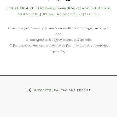
ICOOKTOHEAL OE | Θεσσαλονίκη, Εγνατία 88, 54623 | info@icooktoheal.com
ΟΡΟΙ ΧΡΗΣΗΣ
|
ΠΡΟΣΩΠΙΚΑ ΔΕΔΟΜΕΝΑ
|
COOKIES
Οι πληροφορίες που αναφέρονται δεν υποκαθιστούν τις οδηγίες του ιατρού
σας.
Οι φωτογραφίες δεν έχουν υποστεί επεξεργασία.
O βαθμός δυσκολίας έχει υπολογιστεί με βάση τον μέσο όρο μαγειρικής
εμπειρίας.
@ICOOKTOHEAL
TAG OUR PROFILE