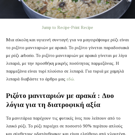
Jump to Recipe
·
Print Recipe
Μια εύκολη και υγιεινή συνταγή για να μαγειρέψουμε ρύζι είναι
το ριζότο μανιταριών με αρακά. Το ριζότο γίνεται παραδοσιακά
με ρύζι arborio. Το ριζότο μανιταριών με αρακά γίνεται με λίγα
λιπαρά, με την προσθήκη μικρής ποσότητας παρμεζάνας. Η
παρμεζάνα είναι τυρί πλούσιο σε λιπαρά. Για τυριά με χαμηλά
λιπαρά διαβάστε το άρθρο μας
εδώ.
Ριζότο μανιταριών με αρακά : Δυο
λόγια για τη διατροφική αξία
Τα μανιτάρια παρέχουν τις φυτικές ίνες που λείπουν από το
λευκό ρύζι. Το ρύζι περιέχει σε ποσοστό 90% περίπου απλούς
και σύνθετους υδατάνθρακες και είναι ελεύθερο από γλουτένη,