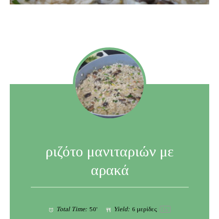
ριζότο μανιταριών με
αρακά
Total Time:
50'
Yield:
6
μερίδες
1
x