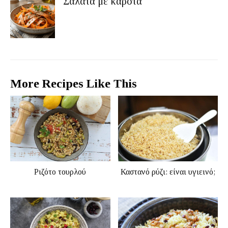
Σαλάτα με καρότα
More Recipes Like This
Ριζότο τουρλού
Καστανό ρύζι: είναι υγιεινό;