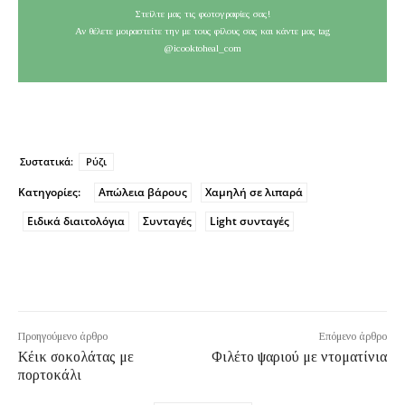
Στείλτε μας τις φωτογραφίες σας!
Αν θέλετε μοιραστείτε την με τους φίλους σας και κάντε μας tag
@icooktoheal_com
Συστατικά:
Ρύζι
Κατηγορίες:
Απώλεια βάρους
Χαμηλή σε λιπαρά
Ειδικά διαιτολόγια
Συνταγές
Light συνταγές
Προηγούμενο άρθρο
Επόμενο άρθρο
Κέικ σοκολάτας με
Φιλέτο ψαριού με ντοματίνια
πορτοκάλι