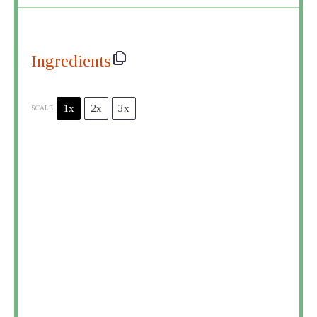
Ingredients
1x
2x
3x
SCALE