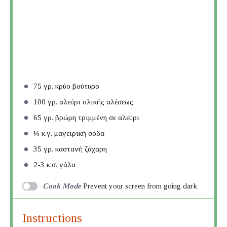
75
γρ. κρύο βούτυρο
100
γρ. αλεύρι ολικής αλέσεως
65
γρ. βρώμη τριμμένη σε αλεύρι
¼
κ.γ. μαγειρική σόδα
35
γρ. καστανή ζάχαρη
2
-
3
κ.σ. γάλα
Cook Mode
Prevent your screen from going dark
Instructions