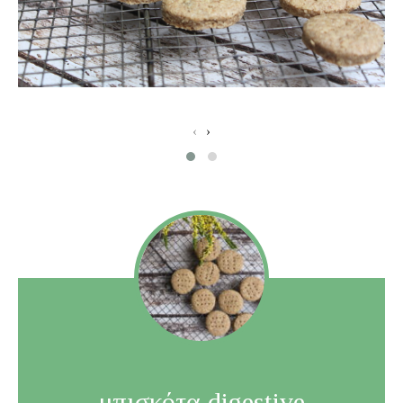
‹
›
μπισκότα digestive