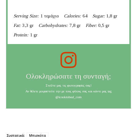
Serving Size:
1 τεμάχιο
Calories:
64
Sugar:
1,8 gr
Fat:
3,3 gr
Carbohydrates:
7,8 gr
Fiber:
0,5 gr
Protein:
1 gr
Ολοκληρώσατε τη συνταγή;
Στείλτε μας τις φωτογραφίες σας!
Αν θέλετε μοιραστείτε την με τους φίλους σας και κάντε μας tag
@icooktoheal_com
Συστατικά:
Μπισκότα