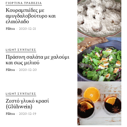
ΓΙΟΡΤΙΝΆ ΤΡΑΠΈΖΙΑ
Κουραμπιέδες με
αμυγδαλοβούτυρο και
ελαιόλαδο
Filitsa
-
2020-12-21
LIGHT ΣΥΝΤΑΓΈΣ
Πράσινη σαλάτα με χαλούμι
και σως μελιού
Filitsa
-
2020-12-20
LIGHT ΣΥΝΤΑΓΈΣ
Ζεστό γλυκό κρασί
(Glühwein)
Filitsa
-
2020-12-19