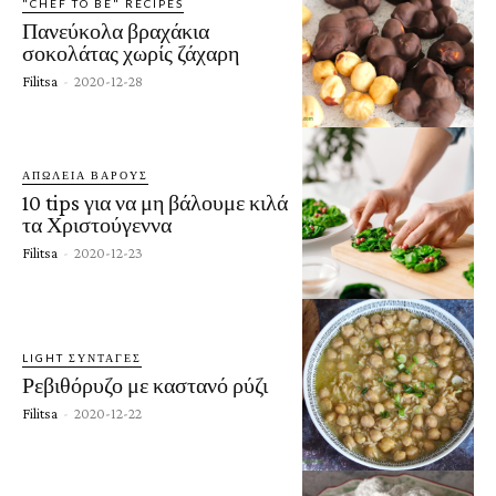
"CHEF TO BE" RECIPES
Πανεύκολα βραχάκια
σοκολάτας χωρίς ζάχαρη
Filitsa
-
2020-12-28
ΑΠΏΛΕΙΑ ΒΆΡΟΥΣ
10 tips για να μη βάλουμε κιλά
τα Χριστούγεννα
Filitsa
-
2020-12-23
LIGHT ΣΥΝΤΑΓΈΣ
Ρεβιθόρυζο με καστανό ρύζι
Filitsa
-
2020-12-22