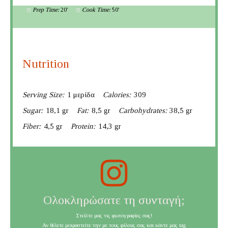
Prep Time:
20'
Cook Time:
50'
Nutrition
Serving Size:
1 μερίδα
Calories:
309
Sugar:
18,1 gr
Fat:
8,5 gr
Carbohydrates:
38,5 gr
Fiber:
4,5 gr
Protein:
14,3 gr
Ολοκληρώσατε τη συνταγή;
Στείλτε μας τις φωτογραφίες σας!
Αν θέλετε μοιραστείτε την με τους φίλους σας και κάντε μας tag