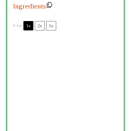
Ingredients
1x
2x
3x
SCALE