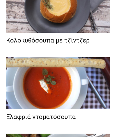
Κολοκυθόσουπα με τζίντζερ
Ελαφριά ντοματόσουπα