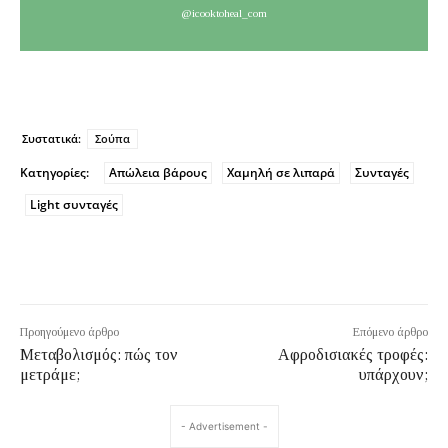
@icooktoheal_com
Συστατικά:
Σούπα
Κατηγορίες:
Απώλεια βάρους
Χαμηλή σε λιπαρά
Συνταγές
Light συνταγές
Προηγούμενο άρθρο
Επόμενο άρθρο
Μεταβολισμός: πώς τον
Αφροδισιακές τροφές:
μετράμε;
υπάρχουν;
- Advertisement -