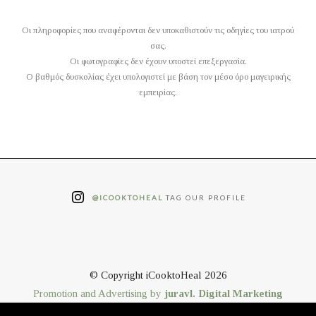
Οι πληροφορίες που αναφέρονται δεν υποκαθιστούν τις οδηγίες του ιατρού
σας.
Οι φωτογραφίες δεν έχουν υποστεί επεξεργασία.
O βαθμός δυσκολίας έχει υπολογιστεί με βάση τον μέσο όρο μαγειρικής
εμπειρίας.
@ICOOKTOHEAL
TAG OUR PROFILE
© Copyright iCooktoHeal 2026
Promotion and Advertising by
juravl. Digital Marketing