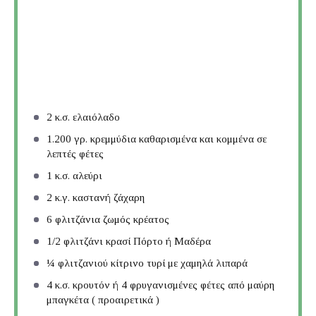
2
κ.σ. ελαιόλαδο
1.200
γρ. κρεμμύδια καθαρισμένα και κομμένα σε
λεπτές φέτες
1
κ.σ. αλεύρι
2
κ.γ. καστανή ζάχαρη
6
φλιτζάνια ζωμός κρέατος
1/2
φλιτζάνι κρασί Πόρτο ή Μαδέρα
¼
φλιτζανιού κίτρινο τυρί με χαμηλά λιπαρά
4
κ.σ. κρουτόν ή 4 φρυγανισμένες φέτες από μαύρη
μπαγκέτα ( προαιρετικά )