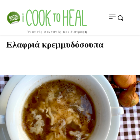
Υγιεινές συνταγές και διατροφή
Ελαφριά κρεμμυδόσουπα