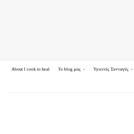
About I cook to heal
Το blog μας
Υγιεινές Συνταγές