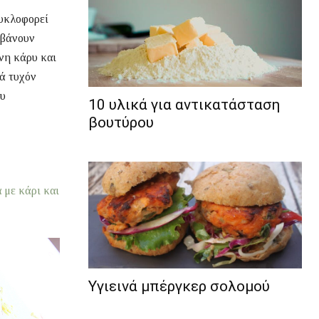
 κυκλοφορεί
αμβάνουν
νη κάρυ και
λά τυχόν
ου
10 υλικά για αντικατάσταση
βουτύρου
α με κάρι και
Υγιεινά μπέργκερ σολομού