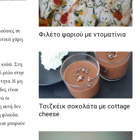
λούσιες σε
Φιλέτο ψαριού με ντοματίνια
δωτικά χάρη
ε καλά. Στη
ό ρόλο στην
ότητα. Η μη
δες είναι
νώ οι
Τσιζκέικ σοκολάτα με cottage
η αυτή δεν
cheese
η φλούδα.
 και μπορούν