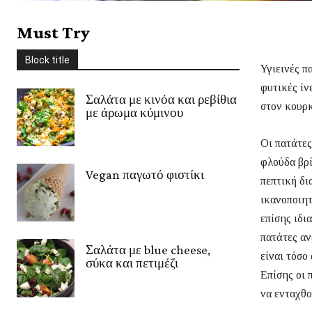
Στέβια
Συνοδευτικά
Σως
Ταξίδια
Τυρί
Φρούτα
χειμώνας
Must Try
Χριστούγεννα
Χωρίς γλουτένη
Ψάρι/Θαλασσινά
Ψωμί
Block title
περισσότερο
Υγιεινές π
φυτικές ίν
Σαλάτα με κινόα και ρεβίθια
στον κουρ
με άρωμα κύμινου
Οι πατάτες
φλούδα βρί
Vegan παγωτό φιστίκι
πεπτική δι
ικανοποιητ
επίσης ιδι
πατάτες αν
Σαλάτα με blue cheese,
είναι τόσο
σύκα και πετιμέζι
Επίσης οι 
να ενταχθο