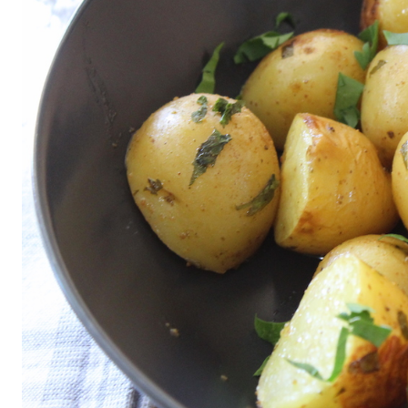
All
air fryer
Brunch
Cookies
Covid
Diet
Easter
Greek recipes in english
Russian
Smoothies
Tips
Vegan
Vegetarian
΄
Αβγά
Αδυνάτισμα
Αθλητική διατροφή
Βιταμίνες
βρωμη
Γαλακτοκομικά
Γλυκά
Γονιμότητα
Δημητριακά
Διαβήτης
Δίαιτα
Διατροφή
Εγκυμοσύνη
Ζυμαρικά
Θηλασμός
Ιατρικά
Καλοκαίρι
Κέικ
Κόκκινο κρέας
Κοτόπουλο
Κουζίνα
Λαχανικά
Μπέργκερ
Μπισκότα
Νηστεία
Ξηροί καρποί και σπόροι
Οργάνωση
Ορεκτικά
Όσπρια
Παγωτά
Παιδιά
Παραδοσιακές συνταγές
Πάσχα
Πατάτα
Περιβάλλον
Πίτες
Πίτσα
Πρωινό
πρωτείνη
Ρύζι
Σαλάτα
Σάλτσα
Σνακ
Σοκολάτα
Σούπα