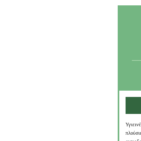
Υγιειν
πλούσιε