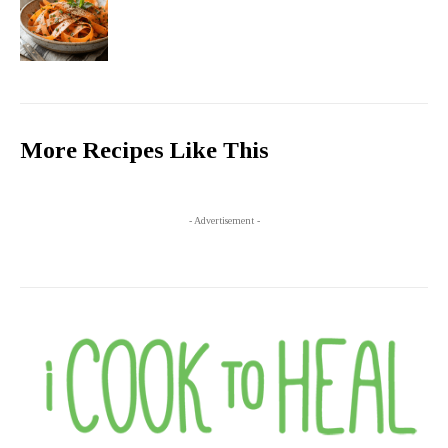
More Recipes Like This
- Advertisement -