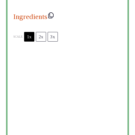
Ingredients
1x
2x
3x
SCALE