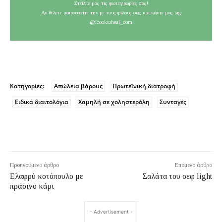
Στείλτε μας τις φωτογραφίες σας!
Αν θέλετε μοιραστείτε την με τους φίλους σας και κάντε μας tag
@icooktoheal_com
Κατηγορίες:
Απώλεια βάρους
Πρωτεϊνική διατροφή
Ειδικά διαιτολόγια
Χαμηλή σε χοληστερόλη
Συνταγές
Προηγούμενο άρθρο
Επόμενο άρθρο
Ελαφρύ κοτόπουλο με
Σαλάτα του σεφ light
πράσινο κάρι
- Advertisement -