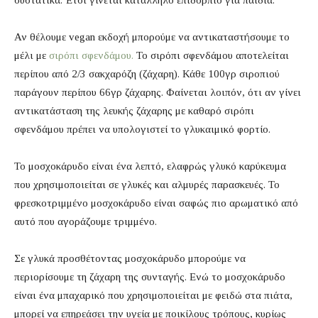
συστατικά. Έτσι γίνεται κατάλληλο επιδόρπιο για παιδιά.
Αν θέλουμε vegan εκδοχή μπορούμε να αντικαταστήσουμε το
μέλι με
σιρόπι σφενδάμου.
Το σιρόπι σφενδάμου αποτελείται
περίπου από 2/3 σακχαρόζη (ζάχαρη). Κάθε 100γρ σιροπιού
παράγουν περίπου 66γρ ζάχαρης. Φαίνεται λοιπόν, ότι αν γίνει
αντικατάσταση της λευκής ζάχαρης με καθαρό σιρόπι
σφενδάμου πρέπει να υπολογιστεί το γλυκαιμικό φορτίο.
Το μοσχοκάρυδο είναι ένα λεπτό, ελαφρώς γλυκό καρύκευμα
που χρησιμοποιείται σε γλυκές και αλμυρές παρασκευές. Το
φρεσκοτριμμένο μοσχοκάρυδο είναι σαφώς πιο αρωματικό από
αυτό που αγοράζουμε τριμμένο.
Σε γλυκά προσθέτοντας μοσχοκάρυδο μπορούμε να
περιορίσουμε τη ζάχαρη της συνταγής. Ενώ το μοσχοκάρυδο
είναι ένα μπαχαρικό που χρησιμοποιείται με φειδώ στα πιάτα,
μπορεί να επηρεάσει την υγεία με ποικίλους τρόπους, κυρίως