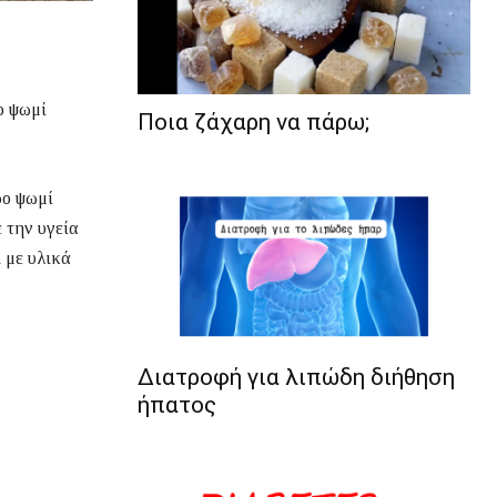
ο ψωμί
Ποια ζάχαρη να πάρω;
ρο ψωμί
ε την υγεία
ι με υλικά
Διατροφή για λιπώδη διήθηση
ήπατος