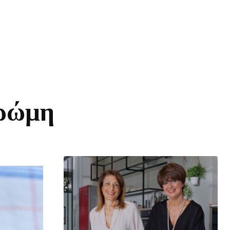
βρώμη
μερίδιο