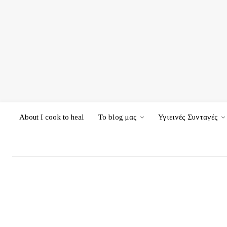
About I cook to heal
Το blog μας
Υγιεινές Συνταγές