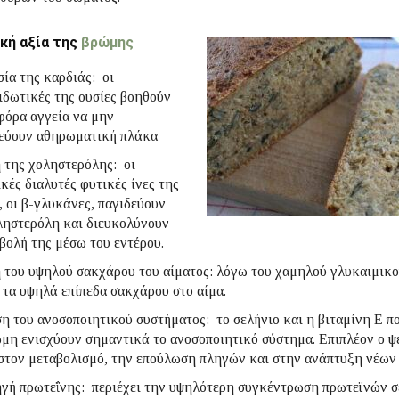
κή αξία της
βρώμης
ία της καρδιάς: οι
ιδωτικές της ουσίες βοηθούν
φόρα αγγεία να μην
εύουν αθηρωματική πλάκα
 της χοληστερόλης: οι
κές διαλυτές φυτικές ίνες της
 οι β-γλυκάνες, παγιδεύουν
ληστερόλη και διευκολύνουν
βολή της μέσω του εντέρου.
του υψηλού σακχάρου του αίματος: λόγω του χαμηλού γλυκαιμικο
 τα υψηλά επίπεδα σακχάρου στο αίμα.
η του ανοσοποιητικού συστήματος: το σελήνιο και η βιταμίνη Ε π
μη ενισχύουν σημαντικά το ανοσοποιητικό σύστημα. Επιπλέον ο 
τον μεταβολισμό, την επούλωση πληγών και στην ανάπτυξη νέων
γή πρωτεΐνης: περιέχει την υψηλότερη συγκέντρωση πρωτεϊνών σ