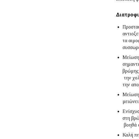
Διατροφι
Προστασ
αντιοξε
τα αιμο
συσσωρ
Μείωση
σημαντι
βρώμης,
την χο
την απο
Μείωση 
μειώνει
Ενίσχυσ
στη βρώ
βοηθά σ
Καλή πη