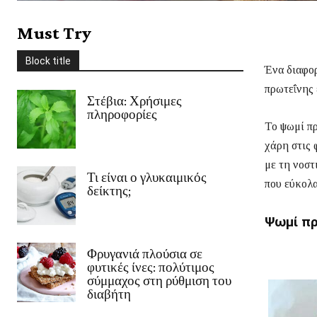
Στέβια
Συνοδευτικά
Σως
Ταξίδια
Τυρί
Φρούτα
χειμώνας
Must Try
Χριστούγεννα
Χωρίς γλουτένη
Ψάρι/Θαλασσινά
Ψωμί
Block title
περισσότερο
Ένα διαφορ
πρωτεΐνης 
Στέβια: Χρήσιμες
πληροφορίες
Το ψωμί πρ
χάρη στις 
με τη νοστ
Τι είναι ο γλυκαιμικός
που εύκολα
δείκτης;
Ψωμί πρ
Φρυγανιά πλούσια σε
φυτικές ίνες: πολύτιμος
σύμμαχος στη ρύθμιση του
διαβήτη