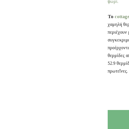
ψωμί.
Το
cottag
χαμηλή θερ
περιέχουν 
συγκεκριμέ
προέρχοντα
θερμίδες α
52.9 θερμί
πρωτεΐνες.