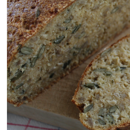
All
air fryer
Brunch
Cookies
Covid
Diet
Easter
Greek recipes in english
Russian
Smoothies
Tips
Vegan
Vegetarian
΄
Αβγά
Αδυνάτισμα
Αθλητική διατροφή
Βιταμίνες
βρωμη
Γαλακτοκομικά
Γλυκά
Γονιμότητα
Δημητριακά
Διαβήτης
Δίαιτα
Διατροφή
Εγκυμοσύνη
Ζυμαρικά
Θηλασμός
Ιατρικά
Καλοκαίρι
Κέικ
Κόκκινο κρέας
Κοτόπουλο
Κουζίνα
Λαχανικά
Μπέργκερ
Μπισκότα
Νηστεία
Ξηροί καρποί και σπόροι
Οργάνωση
Ορεκτικά
Όσπρια
Παγωτά
Παιδιά
Παραδοσιακές συνταγές
Πάσχα
Πατάτα
Περιβάλλον
Πίτες
Πίτσα
Πρωινό
πρωτείνη
Ρύζι
Σαλάτα
Σάλτσα
Σνακ
Σοκολάτα
Σούπα