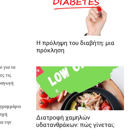
Η πρόληψη του διαβήτη: μια
πρόκληση
ο για τα
ες τις
αραγωγή
ε γραμμάριο
πηγή
Διατροφή χαμηλών
ια την
υδατανθράκων: πώς γίνεται;