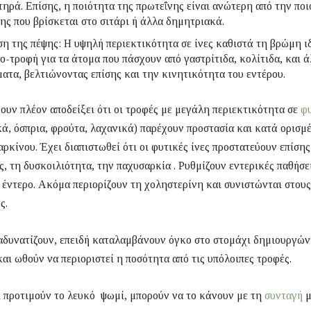
τηρά. Επίσης, η ποιότητα της πρωτεΐνης είναι ανώτερη από την ποι
ης που βρίσκεται στο σιτάρι ή άλλα δημητριακά.
η της πέψης: Η υψηλή περιεκτικότητα σε ίνες καθιστά τη βρώμη ι
-τροφή για τα άτομα που πάσχουν από γαστρίτιδα, κολίτιδα, και 
ατα, βελτιώνοντας επίσης και την κινητικότητα του εντέρου.
ουν πλέον αποδείξει ότι οι τροφές με μεγάλη περιεκτικότητα σε
φυ
ά, όσπρια, φρούτα, λαχανικά) παρέχουν προστασία και κατά ορισμ
κίνου. Έχει διαπιστωθεί ότι οι φυτικές ίνες προστατεύουν επίσης
ς, τη δυσκοιλιότητα, την παχυσαρκία . Ρυθμίζουν εντερικές παθήσε
 έντερο. Ακόμα περιορίζουν τη χοληστερίνη και συνιστώνται στους
ς.
αδυνατίζουν, επειδή καταλαμβάνουν όγκο στο στομάχι δημιουργών
αι ωθούν να περιοριστεί η ποσότητα από τις υπόλοιπες τροφές.
 προτιμούν το λευκό ψωμί, μπορούν να το κάνουν με τη
συνταγή
μ