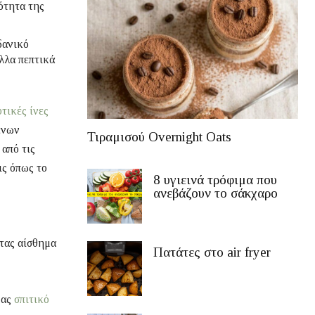
ότητα της
δανικό
άλλα πεπτικά
τικές ίνες
ένων
Τιραμισού Overnight Oats
 από τις
ις όπως το
8 υγιεινά τρόφιμα που
ανεβάζουν το σάκχαρο
τας αίσθημα
Πατάτες στο air fryer
ας
σπιτικό