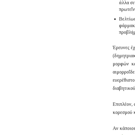
άλλα σι
πρωτεΐν
Βελτίωσ
φάρμακο
προβλήμ
Έρευνες έχ
(δημητριακ
μορφών καρ
αιμορροΐδε
ευερέθιστο
διαβητικού
Επιπλέον, 
κορεσμού κ
Αν κάποιοι