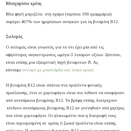
Μοσχαρίσιο κρέας
Μια ψητή μπριζόλα στη σχάρα (περίπου 190 γραμμάρια)
παρέχει 467% των ημερήσιων αναγκών για τη βιταμίνη Β12.
Σολομός
Ο σολομός είναι γνωστός για το ότι έχει μία από τις
υψηλότερες συγκεντρώσεις ωμέγα-3 λιπαρών οξέων. Ωστόσο,
είναι επίσης μια εξαιρετική πηγή βιταμινών Β. Ας
κάνουμε
σολομό με μουστάρδα και λευκό κρασί.
Η βιταμίνη Β12 είναι σπάνια στα προϊόντα φυτικής
προέλευσης, έτσι οι χορτοφάγοι είναι πιο πιθανό να υποφέρουν
από ανεπάρκεια βιταμίνης Β12. Τα βρέφη επίσης διατρέχουν
κίνδυνο ανεπάρκειας βιταμίνης Β12 αν γεννηθούν από μητέρες
που είναι χορτοφάγοι. Οι ηλικιωμένοι που η διατροφή τους
είναι περιορισμένη σε κρέας ή ζωικά προϊόντα είναι επίσης
ευάλωτοι. Η ανεπάρκεια βιταμίνης Β12 μπορεί να εμφανιστεί