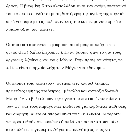
δράση. Η βιταμίνη Ε του ελαιολάδου είναι ένα ακόμη συστατικό
του το οποίο συνδέεται με τη διατήρηση της υγείας της καρδιάς
σε συνδυασμό με τις πολυφαινόλες του και τα μονοακόρεστα
λιπαρά οξέα που περιέχει.
Οι
σπόροι τσία
είναι οι μικροσκοπικοί μαύροι σπόροι του
φυτού chia (
Salvia hispanica
). Ήταν βασικό φαγητό για τους
αρχαίους Αζτέκους και τους Μάγια. Στην πραγματικότητα, το
«chia» είναι η αρχαία λέξη των Μάγια για «δύναμη»
Οι σπόροι τσία περιέχουν φυτικές ίνες και ω3 λιπαρά,
πρωτεΐνες υψηλής ποιότητας, μέταλλα και αντιοξειδωτικά.
Μπορούν να βελτιώσουν την υγεία του πεπτικού, τα επίπεδα
των ω3 και τους παράγοντες κινδύνου για καρδιακές παθήσεις
και διαβήτη. Αυτοί οι σπόροι είναι πολύ ευέλικτοι. Μπορούν
να προστεθούν στο κουάκερ ή απλά να πασπαλιστούν πάνω
από σαλάτες ή γιαούρτι. Λόγω της ικανότητάς τους να