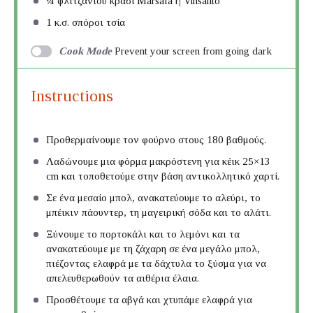
¼
φλιτζανιού κρασί Marsala ή Vinsanto
1
κ.σ. σπόροι τσία
Cook Mode
Prevent your screen from going dark
Instructions
Προθερμαίνουμε τον φούρνο στους 180 βαθμούς.
Λαδώνουμε μια φόρμα μακρόστενη για κέικ 25×13
cm και τοποθετούμε στην βάση αντικολλητικό χαρτί.
Σε ένα μεσαίο μπολ, ανακατεύουμε το αλεύρι, το
μπέικιν πάουντερ, τη μαγειρική σόδα και το αλάτι.
Ξύνουμε το πορτοκάλι και το λεμόνι και τα
ανακατεύουμε με τη ζάχαρη σε ένα μεγάλο μπολ,
πιέζοντας ελαφρά με τα δάχτυλα το ξύσμα για να
απελευθερωθούν τα αιθέρια έλαια.
Προσθέτουμε τα αβγά και χτυπάμε ελαφρά για