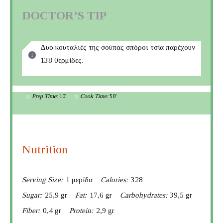
DOCTOR’S TIP
Δυο κουταλιές της σούπας σπόροι τσία παρέχουν
138 θερμίδες.
Prep Time:
10'
Cook Time:
50'
Nutrition
Serving Size:
1 μερίδα
Calories:
328
Sugar:
25,9 gr
Fat:
17,6 gr
Carbohydrates:
39,5 gr
Fiber:
0,4 gr
Protein:
2,9 gr