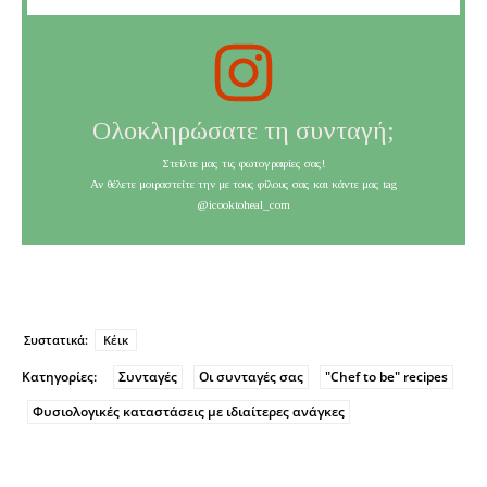
Ολοκληρώσατε τη συνταγή;
Στείλτε μας τις φωτογραφίες σας!
Αν θέλετε μοιραστείτε την με τους φίλους σας και κάντε μας tag
@icooktoheal_com
Συστατικά:
Κέικ
Κατηγορίες:
Συνταγές
Οι συνταγές σας
"Chef to be" recipes
Φυσιολογικές καταστάσεις με ιδιαίτερες ανάγκες