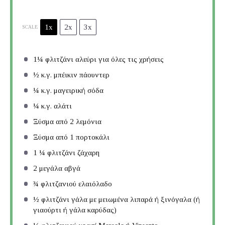
1x
2x
3x
SCALE
1¼
φλιτζάνι αλεύρι για όλες τις χρήσεις
½
κ.γ. μπέικιν πάουντερ
¼
κ.γ. μαγειρική σόδα
¼
κ.γ. αλάτι
Ξύσμα από 2 λεμόνια
Ξύσμα από 1 πορτοκάλι
1 ¼
φλιτζάνι ζάχαρη
2
μεγάλα αβγά
¾
φλιτζανιού ελαιόλαδο
½
φλιτζάνι γάλα με μειωμένα λιπαρά ή ξινόγαλα (ή
γιαούρτι ή γάλα καρύδας)