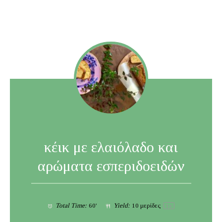
κέικ με ελαιόλαδο και
αρώματα εσπεριδοειδών
Total Time:
60'
Yield:
10
μερίδες
1
x