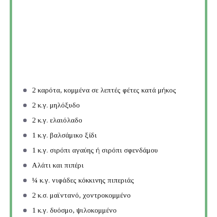
2
καρότα, κομμένα σε λεπτές φέτες κατά μήκος
2
κ.γ. μηλόξυδο
2
κ.γ. ελαιόλαδο
1
κ.γ. βαλσάμικο ξίδι
1
κ.γ. σιρόπι αγαύης ή σιρόπι σφενδάμου
Αλάτι και πιπέρι
¼
κ.γ. νιφάδες κόκκινης πιπεριάς
2
κ.σ. μαϊντανό, χοντροκομμένο
1
κ.γ. δυόσμο, ψιλοκομμένο