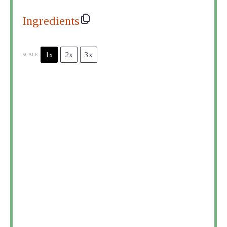
Ingredients
1x
2x
3x
SCALE