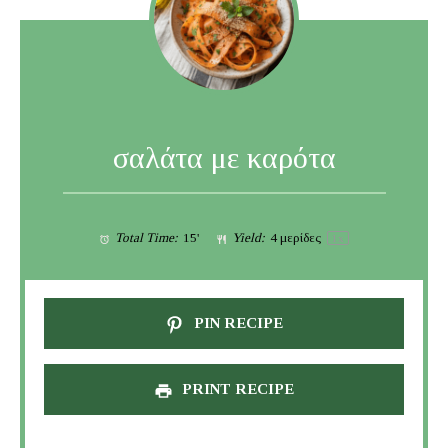
σαλάτα με καρότα
Total Time:
15'
Yield:
4
μερίδες
1
x
PIN RECIPE
PRINT RECIPE