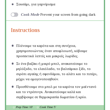
Σουσάμι, για γαρνίρισμα
Cook Mode
Prevent your screen from going dark
Instructions
Πλένουμε τα καρότα και στη συνέχεια,
χρησιμοποιώντας έναν αποφλοιωτή, κόβουμε
προσεκτικά λεπτές και μακριές λωρίδες.
Σε ένα βαζάκι ή μικρό μπολ, ανακατεύουμε το
μηλόξυδο, το ελαιόλαδο, το βαλσάμικο ξίδι, το
σιρόπι αγαύης ή σφενδάμου, το αλάτι και το πιπέρι,
μέχρι να ομογενοποιηθούν.
Προσθέτουμε στο μπολ με τα καρότα τον μαϊντανό
και το ντρέσινγκ. Ανακατεύουμε καλά και
σερβίρουμε σε θερμοκρασία δωματίου ή κρύο.
Prep Time:
10'
Cook Time:
5'