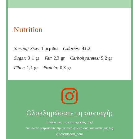
Nutrition
Serving Size:
1 μερίδα
Calories:
43,2
Sugar:
3,1 gr
Fat:
2,3 gr
Carbohydrates:
5,2 gr
Fiber:
1,1 gr
Protein:
0,3 gr
Ολοκληρώσατε τη συνταγή;
Στείλτε μας τις φωτογραφίες σας!
Αν θέλετε μοιραστείτε την με τους φίλους σας και κάντε μας tag
@icooktoheal_com