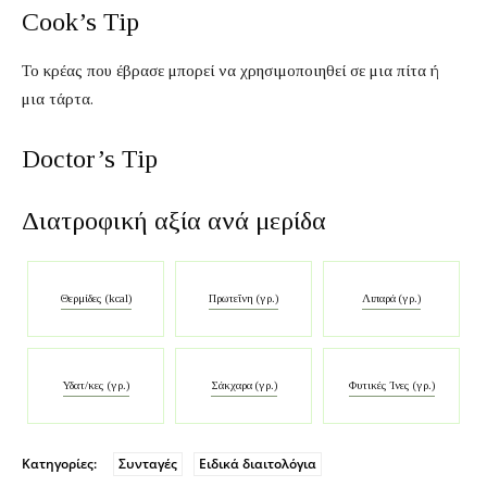
Cook’s Tip
Το κρέας που έβρασε μπορεί να χρησιμοποιηθεί σε μια πίτα ή
μια τάρτα.
Doctor’s Tip
Διατροφική αξία ανά μερίδα
Θερμίδες (kcal)
Πρωτεΐνη (γρ.)
Λιπαρά (γρ.)
Υδατ/κες (γρ.)
Σάκχαρα (γρ.)
Φυτικές Ίνες (γρ.)
Κατηγορίες:
Συνταγές
Ειδικά διαιτολόγια