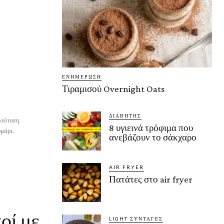
ΕΝΗΜΈΡΩΣΗ
Τιραμισού Overnight Oats
ΔΙΑΒΉΤΗΣ
ωτότυπη
8 υγιεινά τρόφιμα που
εκδοχή. Εξίσου πρωτότυπο και το ψητό κουνουπίδι με λεμόνι και θυμάρι.
ανεβάζουν το σάκχαρο
AIR FRYER
Πατάτες στο air fryer
οί με
LIGHT ΣΥΝΤΑΓΈΣ