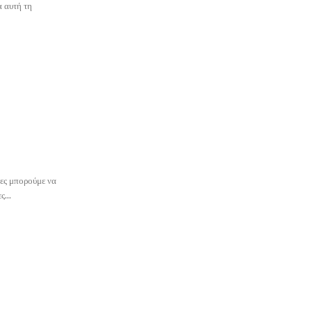
α αυτή τη
δες μπορούμε να
...