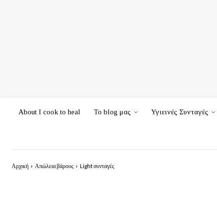
About I cook to heal
Το blog μας
Υγιεινές Συνταγές
Αρχική
Απώλεια βάρους
Light συνταγές