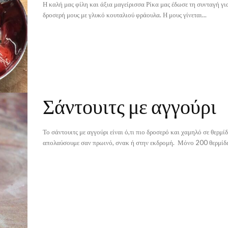
Η καλή μας φίλη και άξια μαγείρισσα Ρίκα μας έδωσε τη συνταγή γι
δροσερή μους με γλυκό κουταλιού φράουλα. Η μους γίνεται...
Σάντουιτς με αγγούρι
Το σάντουιτς με αγγούρι είναι ό,τι πιο δροσερό και χαμηλό σε θερμί
απολαύσουμε σαν πρωινό, σνακ ή στην εκδρομή. Μόνο 200 θερμίδες