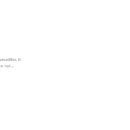
quesadillas. Η
ι τυρί....