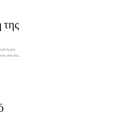
 της
τιγόνη μας
ται εύκολα...
ό