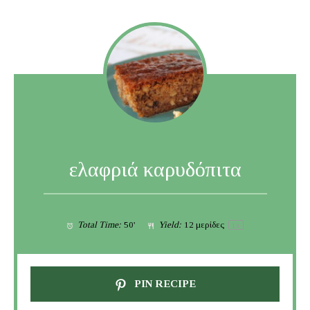
ελαφριά καρυδόπιτα
Total Time:
50'
Yield:
12
μερίδες
1
x
PIN RECIPE