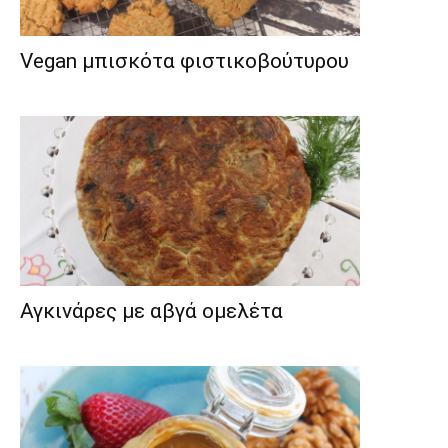
Vegan μπισκότα φιστικοβούτυρου
Αγκινάρες με αβγά ομελέτα