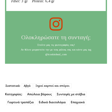
Fiber:
3 gr
Protein:
6,4 gr
Ολοκληρώσατε τη συνταγή;
Στείλτε μας τις φωτογραφίες σας!
Αν θέλετε μοιραστείτε την με τους φίλους σας και κάντε μας tag
@icooktoheal_com
Συστατικά:
Αβγά
Ξηροί καρποί και σπόροι
Κατηγορίες:
Απώλεια βάρους
Συνταγές με στέβια
Γιορτινά τραπέζια
Ειδικά διαιτολόγια
Εποχιακά