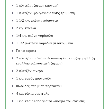
1
φλιτζάνι ζάχαρη καστανή
1
φλιτζάνι φρυγανιά ολικής τριμμένη
1 1/2
κ.γ. μπέικιν πάουντερ
2
κ.γ. κανέλα
1/4
κ.γ. σκόνη γαρίφαλο
1 1/2
φλιτζάνι καρύδια ψιλοκομμένα
Γα το σιρόπι
2
φλιτζάνια στέβια σε αναλογία με τη ζάχαρη1:1 (ή
εναλλακτικά καστανή ζάχαρη)
2
φλιτζάνια νερό
1
κ.σ. χυμός πορτοκάλι
Φλούδες από μισό πορτοκάλι
4
καρφάκια γαρίφαλο
1
κ.σ. ελαιόλαδο για το λάδωμα του σκεύους