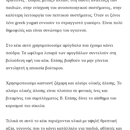
πρωτεΐνες . Βοηθά, μεταξύ άλλων, στη σωστή ανάπτυξη των
παιδιών, στην ενίσχυση του ανοσοποιητικού συστήματος, στην
καλύτερη λειτουργία του πεπτικού συστήματος. Όταν οι ξένοι
λένε greek yogurt εννοούν το στραγγιστό γιαούρτι. Είναι πολύ
δημοφιλές και είναι συνώνυμο του υγιεινού.
Στο κέικ αυτό χρησιμοποιούμε αμύγδαλα που έχουμε κάνει
πούδρα. Τα ωφέλιμα λιπαρά των αμυγδάλων συντελούν στη
βελούδινη υφή του κέικ. Επίσης βοηθούν να μην γίνεται
αντιληπτή η απουσία βούτυρου.
Χρησιμοποιούμε καστανή ζάχαρη και αλεύρι ολικής άλεσης. Το
αλεύρι ολικής άλεσης είναι πλούσιο σε φυτικές ίνες και
βιταμίνες του συμπλέγματος Β. Επίσης δίνει το αίσθημα του
κορεσμού πιο εύκολα.
Τελικά σε αυτό το κέικ περιέχονται υλικά με υψηλή θρεπτική
αξία, γεγονός που το κάνει κατάλληλο για παιδιά, αθλητές και