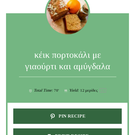
κέικ πορτοκάλι με
γιαούρτι και αμύγδαλα
Total Time:
70'
Yield:
12
μερίδες
1
x
PIN RECIPE