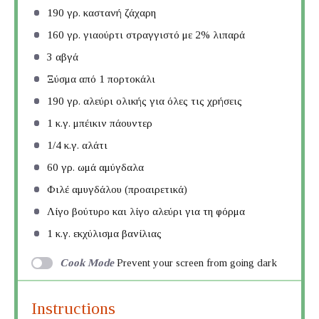
190
γρ. καστανή ζάχαρη
160
γρ. γιαούρτι στραγγιστό με 2% λιπαρά
3
αβγά
Ξύσμα από 1 πορτοκάλι
190
γρ. αλεύρι ολικής για όλες τις χρήσεις
1
κ.γ. μπέικιν πάουντερ
1/4
κ.γ. αλάτι
60
γρ. ωμά αμύγδαλα
Φιλέ αμυγδάλου (προαιρετικά)
Λίγο βούτυρο και λίγο αλεύρι για τη φόρμα
1
κ.γ. εκχύλισμα βανίλιας
Cook Mode
Prevent your screen from going dark
Instructions