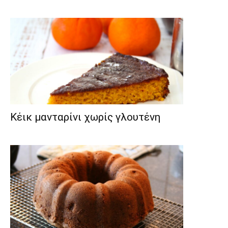
Κέικ μανταρίνι χωρίς γλουτένη