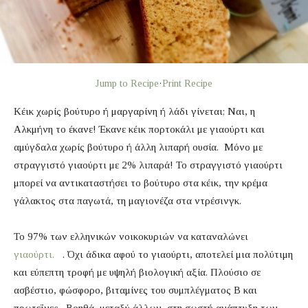
Jump to Recipe
·
Print Recipe
Κέικ χωρίς βούτυρο ή μαργαρίνη ή λάδι γίνεται; Ναι, η
Αλκμήνη το έκανε! Έκανε κέικ πορτοκάλι με γιαούρτι και
αμύγδαλα χωρίς βούτυρο ή άλλη λιπαρή ουσία. Μόνο με
στραγγιστό γιαούρτι με 2% λιπαρά! Το στραγγιστό γιαούρτι
μπορεί να αντικαταστήσει το βούτυρο στα κέικ, την κρέμα
γάλακτος στα παγωτά, τη μαγιονέζα στα ντρέσινγκ.
Το 97% των ελληνικών νοικοκυριών να καταναλώνει
γιαούρτι.
. Όχι άδικα αφού το γιαούρτι, αποτελεί μια πολύτιμη
και εύπεπτη τροφή με υψηλή βιολογική αξία. Πλούσιο σε
ασβέστιο, φώσφορο, βιταμίνες του συμπλέγματος Β και