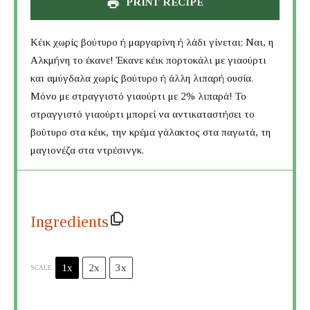
PRINT RECIPE
Κέικ χωρίς βούτυρο ή μαργαρίνη ή λάδι γίνεται; Ναι, η
Αλκμήνη το έκανε! Έκανε κέικ πορτοκάλι με γιαούρτι
και αμύγδαλα χωρίς βούτυρο ή άλλη λιπαρή ουσία.
Μόνο με στραγγιστό γιαούρτι με 2% λιπαρά! Το
στραγγιστό γιαούρτι μπορεί να αντικαταστήσει το
βούτυρο στα κέικ, την κρέμα γάλακτος στα παγωτά, τη
μαγιονέζα στα ντρέσινγκ.
Ingredients
1x
2x
3x
SCALE