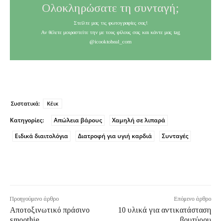
Ολοκληρώσατε τη συνταγή;
Στείλτε μας τις φωτογραφίες σας!
Αν θέλετε μοιραστείτε την με τους φίλους σας και κάντε μας tag
@icooktoheal_com
Συστατικά:
Κέικ
Κατηγορίες:
Απώλεια βάρους
Χαμηλή σε λιπαρά
Ειδικά διαιτολόγια
Διατροφή για υγιή καρδιά
Συνταγές
Προηγούμενο άρθρο
Επόμενο άρθρο
Αποτοξινωτικό πράσινο
10 υλικά για αντικατάσταση
smoothie
βουτύρου