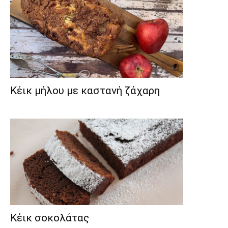
Κέικ μήλου με καστανή ζάχαρη
Κέικ σοκολάτας