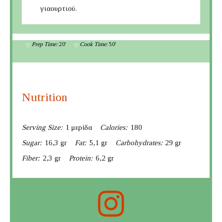
γιαουρτιού.
Prep Time:
20'
Cook Time:
50'
Nutrition
Serving Size:
1 μερίδα
Calories:
180
Sugar:
16,3 gr
Fat:
5,1 gr
Carbohydrates:
29 gr
Fiber:
2,3 gr
Protein:
6,2 gr