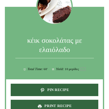
κέικ σοκολάτας με
ελαιόλαδο
Total Time:
60'
Yield:
10
μερίδες
1
x
PIN RECIPE
PRINT RECIPE