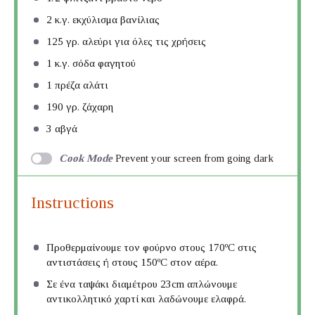
2
κ.γ. εκχύλισμα βανίλιας
125
γρ. αλεύρι για όλες τις χρήσεις
1
κ.γ. σόδα φαγητού
1
πρέζα αλάτι
190
γρ. ζάχαρη
3
αβγά
Cook Mode
Prevent your screen from going dark
Instructions
Προθερμαίνουμε τον φούρνο στους 170ºC στις
αντιστάσεις ή στους 150ºC στον αέρα.
Σε ένα ταψάκι διαμέτρου 23cm απλώνουμε
αντικολλητικό χαρτί και λαδώνουμε ελαφρά.