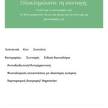
Ολοκληρώσατε τη συνταγή;
Στείλτε μας τις φωτογραφίες σας!
Αν θέλετε μοιραστείτε την με τους φίλους σας και κάντε μας tag
@icooktoheal_com
Συστατικά:
Κέικ
Σοκολάτα
Κατηγορίες:
Συνταγές
Ειδικά διαιτολόγια
Αντιοξειδωτική/Αντιγηραντική
Φυσιολογικές καταστάσεις με ιδιαίτερες ανάγκες
Χορτοφαγική διατροφή/ Vegetarian