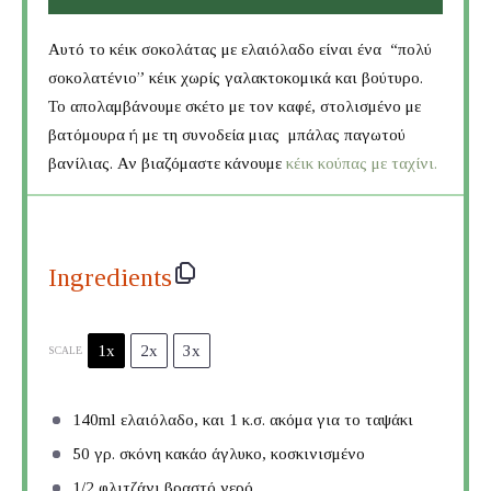
Αυτό το κέικ σοκολάτας με ελαιόλαδο είναι ένα “πολύ
σοκολατένιο” κέικ χωρίς γαλακτοκομικά και βούτυρο.
Το απολαμβάνουμε σκέτο με τον καφέ, στολισμένο με
βατόμουρα ή με τη συνοδεία μιας μπάλας παγωτού
βανίλιας. Αν βιαζόμαστε κάνουμε
κέικ κούπας με ταχίνι.
Ingredients
1x
2x
3x
SCALE
140
ml ελαιόλαδο, και 1 κ.σ. ακόμα για το ταψάκι
50
γρ. σκόνη κακάο άγλυκο, κοσκινισμένο
1/2
φλιτζάνι βραστό νερό