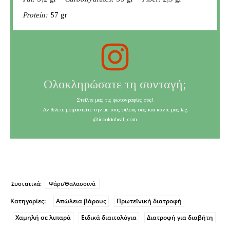
Protein:
57 gr
Ολοκληρώσατε τη συνταγή;
Στείλτε μας τις φωτογραφίες σας!
Αν θέλετε μοιραστείτε την με τους φίλους σας και κάντε μας tag
@icooktoheal_com
Συστατικά:
Ψάρι/Θαλασσινά
Κατηγορίες:
Απώλεια βάρους
Πρωτεϊνική διατροφή
Χαμηλή σε λιπαρά
Ειδικά διαιτολόγια
Διατροφή για διαβήτη