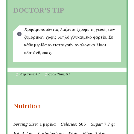
DOCTOR’S TIP
Χρησιμοποιώντας λαζάνια έχουμε τη γεύση των
ζυμαρικών χωρίς υψηλό γλυκαιμικό φορτίο. Σε
κάθε μερίδα αντιστοιχούν αναλογικά λίγοι
υδατάνθρακες.
Prep Time:
40'
Cook Time:
60'
Nutrition
Serving Size:
1 μερίδα
Calories:
585
Sugar:
7,7 gr
Fat:
3,2 gr
Carbohydrates:
39 gr
Fiber:
2,9 gr