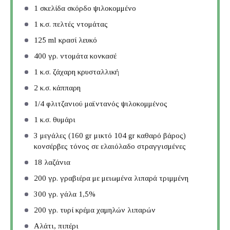
1
σκελίδα σκόρδο ψιλοκομμένο
1
κ.σ. πελτές ντομάτας
125
ml κρασί λευκό
400
γρ. ντομάτα κονκασέ
1
κ.σ. ζάχαρη κρυσταλλική
2
κ.σ. κάππαρη
1/4
φλιτζανιού μαϊντανός ψιλοκομμένος
1
κ.σ. θυμάρι
3
μεγάλες (160 gr μικτό 104 gr καθαρό βάρος)
κονσέρβες τόνος σε ελαιόλαδο στραγγισμένες
18
λαζάνια
200
γρ. γραβιέρα με μειωμένα λιπαρά τριμμένη
300
γρ. γάλα 1,5%
200
γρ. τυρί κρέμα χαμηλών λιπαρών
Αλάτι, πιπέρι