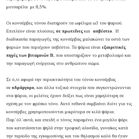
μοτσαρέλα με 8,5%.
Οι κονσέρβες τόνου διατηρούν τα ωφέλιμα ω3 του ψαριού.
Επιπλέον είναι πλούσιες
σε πρωτεΐνες
και
ασβέστιο
. Η
διαδικασία παραγωγής της κονσέρβας μαλακώνει τα οστά των
ψαριών που περιέχουν ασβέστιο. Τα ψάρια είναι
εξαιρετικές
πηγές των βιταμινών Β
, που υποστηρίζουν το μεταβολισμό και
την παραγωγή ενέργειας στο ανθρώπινο σώμα.
Σε ό,τι αφορά την περιεκτικότητα του τόνου κονσέρβας
σε
υδράργυρο
, και άλλα τοξικά στοιχεία που συγκεντρώνονται
στα ψάρια, οι μελέτες έχουν δείξει πως είναι χαμηλότερη σε
σχέση με τον φρέσκο τόνο. Αυτό πιθανά συμβαίνει διότι για τις
κονσέρβες χρησιμοποιούνται μικρότερα σε κιλά ψάρια.
Παρ΄όλ΄αυτά, και επειδή ο τόνος παραμένει ένα μεγάλο ψάρι
που κατατάσσεται ψηλά στην τροφική αλυσίδα, γυναίκες κατά
την περίοδο της εγκυμοσύνης και του θηλασμού καλό θα ήταν