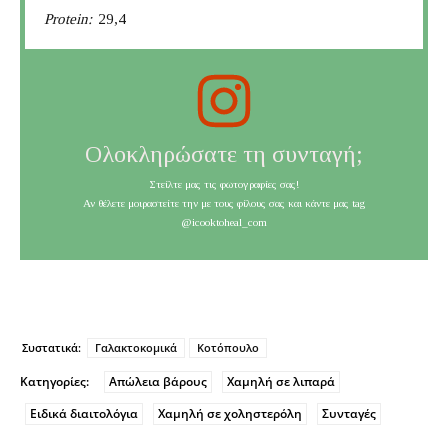
Protein:
29,4
Ολοκληρώσατε τη συνταγή;
Στείλτε μας τις φωτογραφίες σας!
Αν θέλετε μοιραστείτε την με τους φίλους σας και κάντε μας tag
@icooktoheal_com
Συστατικά:
Γαλακτοκομικά
Κοτόπουλο
Κατηγορίες:
Απώλεια βάρους
Χαμηλή σε λιπαρά
Ειδικά διαιτολόγια
Χαμηλή σε χοληστερόλη
Συνταγές