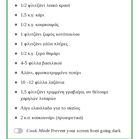
1/2
φλιτζάνι λευκό κρασί
1
,5 κ.γ. κάρι
1/2
κ.γ. κουρκουμάς
1
φλιτζάνι ζωμός κοτόπουλου
1
φλιτζάνι γάλα πλήρες
1/2
κ.γ. ξερό θυμάρι
4
-
5
φύλλα βασιλικού
Αλάτι, φρεσκοτριμμένο πιπέρι
10
-
12
φύλλα λαζάνια
1
,5 φλιτζάνι τριμμένη γραβιέρα, αν θέλουμε
χαμηλών λιπαρών
Λίγο ελαιόλαδο για το σκεύος
2
κ.σ. κουκουνάρι (προαιρετικά)
Cook Mode
Prevent your screen from going dark