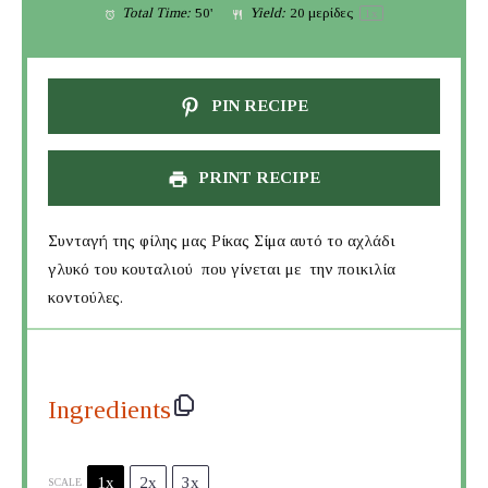
Total Time:
50'
Yield:
20
μερίδες
1
x
PIN RECIPE
PRINT RECIPE
Συνταγή της φίλης μας Ρίκας Σίμα αυτό το αχλάδι
γλυκό του κουταλιού που γίνεται με την ποικιλία
κοντούλες.
Ingredients
1x
2x
3x
SCALE