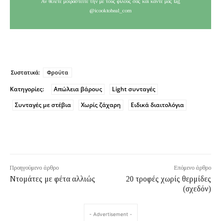
Αν θέλετε μοιραστείτε την με τους φίλους σας και κάντε μας tag
@icooktoheal_com
Συστατικά:
Φρούτα
Κατηγορίες:
Απώλεια βάρους
Light συνταγές
Συνταγές με στέβια
Χωρίς ζάχαρη
Ειδικά διαιτολόγια
Προηγούμενο άρθρο
Επόμενο άρθρο
Ντομάτες με φέτα αλλιώς
20 τροφές χωρίς θερμίδες
(σχεδόν)
- Advertisement -