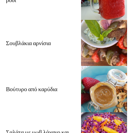
Σουβλάκια αρνίσια
Βούτυρο από καρύδια
Σαλάτα με μωβ λάχανο και