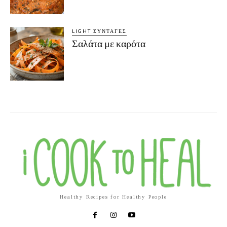
LIGHT ΣΥΝΤΑΓΈΣ
Σαλάτα με καρότα
Healthy Recipes for Healthy People