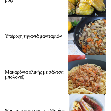
Υπέροχη τηγανιά μανιταριών
Μακαρόνια ολικής με σάλτσα
μπολονέζ
Ψάρι με κους κους της Μαρίας