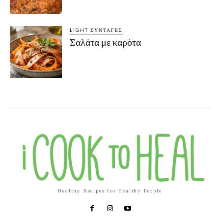
LIGHT ΣΥΝΤΑΓΈΣ
Σαλάτα με καρότα
Healthy Recipes for Healthy People