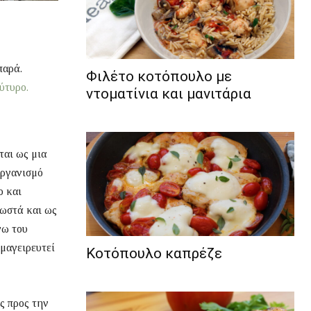
παρά.
Φιλέτο κοτόπουλο με
ύτυρο.
ντοματίνια και μανιτάρια
ται ως μια
οργανισμό
ο και
νωστά και ως
γω του
 μαγειρευτεί
Κοτόπουλο καπρέζε
ς προς την