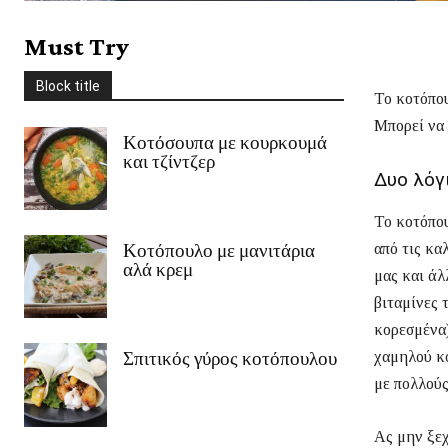
Στέβια
Συνοδευτικά
Σως
Ταξίδια
Τυρί
Φρούτα
χειμώνας
Must Try
Χριστούγεννα
Χωρίς γλουτένη
Ψάρι/Θαλασσινά
Ψωμί
Block title
περισσότερο
Το κοτόπου
Μπορεί να 
Κοτόσουπα με κουρκουμά
και τζίντζερ
Δυο λόγι
Το κοτόπου
από τις κα
Κοτόπουλο με μανιτάρια
αλά κρεμ
μας και άλ
βιταμίνες 
κορεσμένα)
χαμηλού κό
Σπιτικός γύρος κοτόπουλου
με πολλούς
Ας μην ξεχ