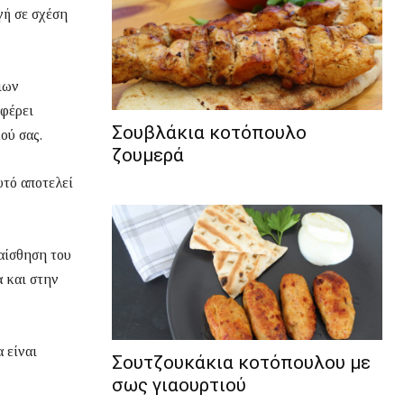
γή σε σχέση
ιων
αφέρει
Σουβλάκια κοτόπουλο
ού σας.
ζουμερά
υτό αποτελεί
 αίσθηση του
α και στην
 είναι
Σουτζουκάκια κοτόπουλου με
σως γιαουρτιού