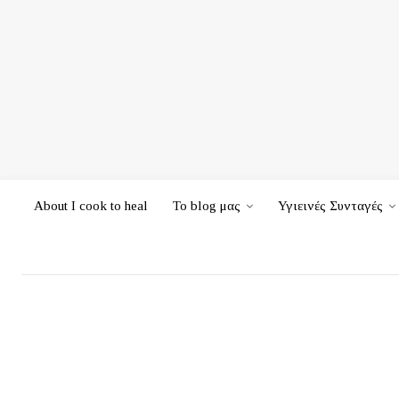
About I cook to heal
Το blog μας
Υγιεινές Συνταγές