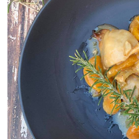
All
air fryer
Brunch
Cookies
Covid
Diet
Easter
Greek recipes in english
Russian
Smoothies
Tips
Vegan
Vegetarian
΄
Αβγά
Αδυνάτισμα
Αθλητική διατροφή
Βιταμίνες
βρωμη
Γαλακτοκομικά
Γλυκά
Γονιμότητα
Δημητριακά
Διαβήτης
Δίαιτα
Διατροφή
Εγκυμοσύνη
Ζυμαρικά
Θηλασμός
Ιατρικά
Καλοκαίρι
Κέικ
Κόκκινο κρέας
Κοτόπουλο
Κουζίνα
Λαχανικά
Μπέργκερ
Μπισκότα
Νηστεία
Ξηροί καρποί και σπόροι
Οργάνωση
Ορεκτικά
Όσπρια
Παγωτά
Παιδιά
Παραδοσιακές συνταγές
Πάσχα
Πατάτα
Περιβάλλον
Πίτες
Πίτσα
Πρωινό
πρωτείνη
Ρύζι
Σαλάτα
Σάλτσα
Σνακ
Σοκολάτα
Σούπα