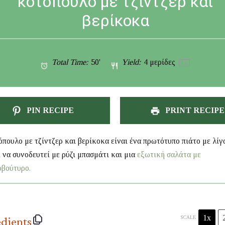
κοτόπουλο με τζίντζερ και
βερίκοκα
Total Time:
50'
Yield:
4
μερίδες
1
x
PIN RECIPE
PRINT RECIPE
όπουλο με τζίντζερ και βερίκοκα είναι ένα πρωτότυπο πιάτο με λίγ
 να συνοδευτεί με ρύζι μπασμάτι και μια
εξωτική σαλάτα με
οβούτυρο.
1x
edients
SCALE