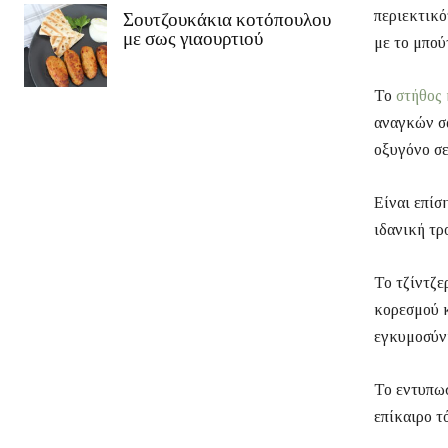
περιεκτικό
Σουτζουκάκια κοτόπουλου
με σως γιαουρτιού
με το μπού
Το
στήθος 
αναγκών σ
οξυγόνο σε
Είναι επίσ
ιδανική τρ
Το τζίντζε
κορεσμού κ
εγκυμοσύν
Το εντυπωσ
επίκαιρο τ