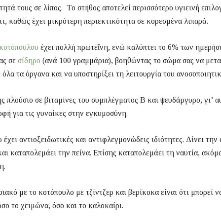
τητά τους σε λίπος. Το στήθος αποτελεί περισσότερο υγιεινή επιλο
τι, καθώς έχει μικρότερη περιεκτικότητα σε κορεσμένα λιπαρά.
κοτόπουλου
έχει πολλή πρωτεΐνη, ενώ καλύπτει το 6% των ημερήσ
ας σε
σίδηρο
(ανά 100 γραμμάρια), βοηθώντας το σώμα σας να μετ
 όλα τα όργανα και να υποστηρίξει τη λειτουργία του ανοσοποιητικ
ης πλούσιο σε βιταμίνες του συμπλέγματος Β και ψευδάργυρο, γι’ α
οφή για τις γυναίκες στην εγκυμοσύνη.
ρ έχει αντιοξειδωτικές και αντιφλεγμονώδεις ιδιότητες. Δίνει την
αι καταπολεμάει την πείνα. Επίσης καταπολεμάει τη ναυτία, ακόμ
η.
ιακό με το κοτόπουλο με τζίντζερ και βερίκοκα είναι ότι μπορεί να
όσο το χειμώνα, όσο και το καλοκαίρι.