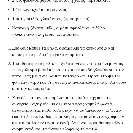
2 κ.σ. φρέσκος χυμός λεμονιού ή χυμός πορτοκαλιού
1 1/2 κ.γ. εκχύλισμα βανίλιας
1 αστεροειδής γλυκάνισος (προαιρετικά)
Καστανή ζάχαρη, μέλι, σιρόπι σφενδάμου ή άλλο
γλυκαντικό για γεύση, προαιρετικά
Ξεφλουδίζουμε τα μήλα, αφαιρούμε τα κουκούτσια και
κόβουμε τα μήλα σε μεγάλα κομμάτια.
Τοποθετούμε τα μήλα, το ξύλο κανέλας, το χυμό λεμονιού,
το εκχύλισμα βανίλιας και τον αστεροειδή γλυκάνισο στον
πάτο μιας μεγάλης βαθιάς κατσαρόλας. Προσθέτουμε 1/4
φλιτζάνι νερό και στη συνέχεια ανακατεύουμε τα μήλα γύρω
από την κατσαρόλα.
Σκεπάζουμε την κατσαρόλα με το καπάκι της και στη
συνέχεια μαγειρεύουμε σε μέτρια προς χαμηλή φωτιά,
ανακατεύοντας κάθε τόσο μέχρι να μαλακώσουν πολύ, 25
έως 35 λεπτά. Καθώς τα μήλα μαγειρεύονται, ελέγχουμε αν
η κατσαρόλα δεν είναι στεγνή. Αν είναι, προσθέτουμε λίγο
ακόμη νερό και μειώνουμε ελαφρώς τη φωτιά.