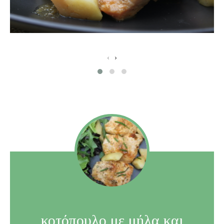
‹
›
κοτόπουλο με μήλα και