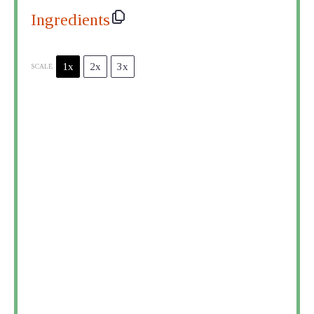
Ingredients
1x
2x
3x
SCALE