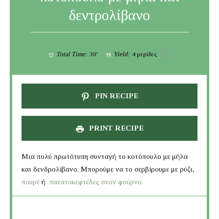
δεντρολίβανο
Total Time:
30'
Yield:
4
μερίδες
1
x
PIN RECIPE
PRINT RECIPE
Μια πολύ πρωτότυπη συνταγή το κοτόπουλο με μήλα
και δενδρολίβανο. Μπορούμε να το σερβίρουμε με ρύζι,
πουρέ
ή
πατατοκεφτέδες στον φούρνο.