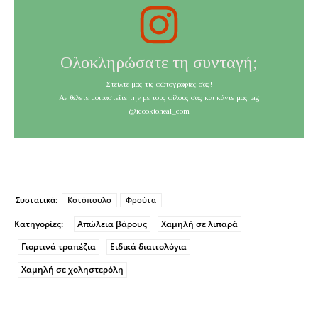
Ολοκληρώσατε τη συνταγή;
Στείλτε μας τις φωτογραφίες σας!
Αν θέλετε μοιραστείτε την με τους φίλους σας και κάντε μας tag
@icooktoheal_com
Συστατικά:
Κοτόπουλο
Φρούτα
Κατηγορίες:
Απώλεια βάρους
Χαμηλή σε λιπαρά
Γιορτινά τραπέζια
Ειδικά διαιτολόγια
Χαμηλή σε χοληστερόλη