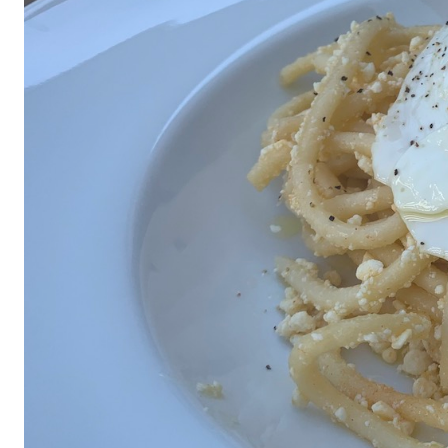
All
air fryer
Brunch
Cookies
Covid
Diet
Easter
Greek recipes in english
Russian
Smoothies
Tips
Vegan
Vegetarian
΄
Αβγά
Αδυνάτισμα
Αθλητική διατροφή
Βιταμίνες
βρωμη
Γαλακτοκομικά
Γλυκά
Γονιμότητα
Δημητριακά
Διαβήτης
Δίαιτα
Διατροφή
Εγκυμοσύνη
Ζυμαρικά
Θηλασμός
Ιατρικά
Καλοκαίρι
Κέικ
Κόκκινο κρέας
Κοτόπουλο
Κουζίνα
Λαχανικά
Μπέργκερ
Μπισκότα
Νηστεία
Ξηροί καρποί και σπόροι
Οργάνωση
Ορεκτικά
Όσπρια
Παγωτά
Παιδιά
Παραδοσιακές συνταγές
Πάσχα
Πατάτα
Περιβάλλον
Πίτες
Πίτσα
Πρωινό
πρωτείνη
Ρύζι
Σαλάτα
Σάλτσα
Σνακ
Σοκολάτα
Σούπα