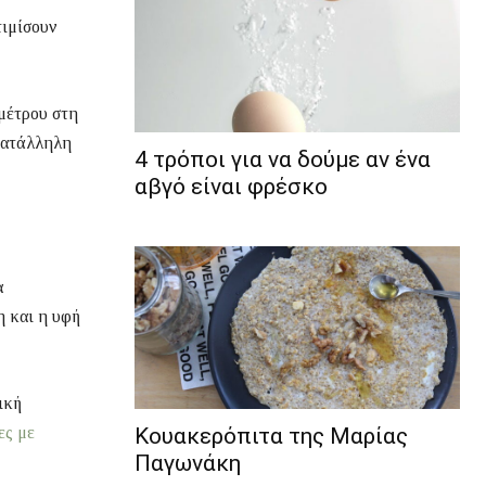
τιμίσουν
 μέτρου στη
κατάλληλη
4 τρόποι για να δούμε αν ένα
αβγό είναι φρέσκο
α
η και η υφή
ική
ες με
Κουακερόπιτα της Μαρίας
Παγωνάκη