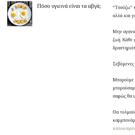
Πόσο υγιεινά είναι τα αβγά;
“Τσούζω” τ
αλλά και γ
Μην αγανακ
ζωή. Κάθε 
δραστηριότ
Σεβόμενες 
Μπορούμε ό
μπορούσαμε
σαφώς θα υ
Θα τολμού
καρμπονάρ
καλοκαιριν