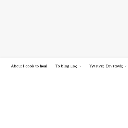
About I cook to heal
Το blog μας
Υγιεινές Συνταγές