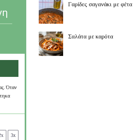
Γαρίδες σαγανάκι με φέτα
νη
Σαλάτα με καρότα
ας. Όταν
στηκα
2x
3x