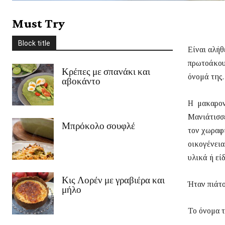
Στέβια
Συνοδευτικά
Σως
Ταξίδια
Τυρί
Φρούτα
χειμώνας
Must Try
Χριστούγεννα
Χωρίς γλουτένη
Ψάρι/Θαλασσινά
Ψωμί
Block title
περισσότερο
Είναι αλήθ
πρωτοάκου
Κρέπες με σπανάκι και
όνομά της.
αβοκάντο
Η
μ
ακαρον
Μανιάτισσε
Μπρόκολο σουφλέ
τον χωραφι
οικογένεια
υλικά ή εί
Κις Λορέν με γραβιέρα και
Ήταν πιάτο
μήλο
Το όνομα τ