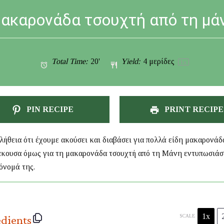
μακαρονάδα τσουχτή από τη μά
Total Time:
20'
Yield:
4
μερίδες
1
x
PIN RECIPE
PRINT RECIPE
αλήθεια ότι έχουμε ακούσει και διαβάσει για πολλά είδη μακαρονάδ
κουσα όμως για τη μακαρονάδα τσουχτή από τη Μάνη εντυπωσιά
όνομά της.
1x
edients
SCALE