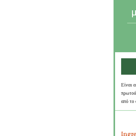
Είναι 
πρωτοά
από το 
Ingr