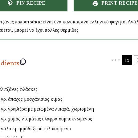
PIN RECIPE
PRINT RECIPE
ιτζάνες παπουτσάκια είναι ένα καλοκαιρινό ελληνικό φαγητό. Ανά
ύεται, μπορεί να έχει πολλές θερμίδες.
1x
edients
SCALE
λιτζάνες φλάσκες
γρ. άπαχος μοσχαρίσιος κιμάς
γρ. γραβιέρα με μειωμένα λιπαρά, χωρισμένη
γρ. χυμός ντομάτας ελαφρά συμπυκνωμένος
γάλο κρεμμύδι ξερό ψιλοκομμένο