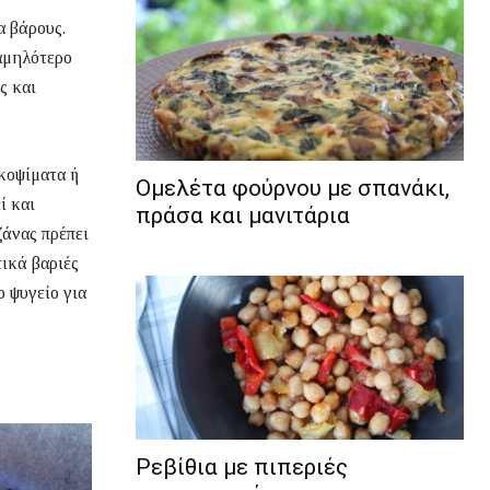
α βάρους.
αμηλότερο
ς και
κοψίματα ή
Ομελέτα φούρνου με σπανάκι,
ί και
πράσα και μανιτάρια
ζάνας πρέπει
τικά βαριές
ο ψυγείο για
Ρεβίθια με πιπεριές