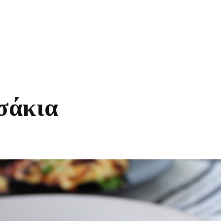
σάκια