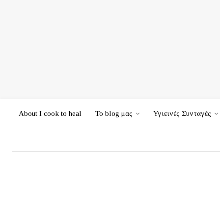
About I cook to heal
Το blog μας
Υγιεινές Συνταγές