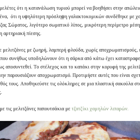
ελέτες ότι η κατανάλωση τυριού μπορεί να βοηθήσει στην απώλει
ένα, ότι η υψηλότερη πρόσληψη γαλακτοκομικών συνδέθηκε με χ
ας Σώματος, λιγότερο σωματικό λίπος, μικρότερη περίμετρο μέση
 αρτηριακή πίεσης.
 μελιτζάνες με ζωηρή, λαμπερή φλούδα, χωρίς αποχρωματισμούς, 
που συνήθως υποδηλώνουν ότι η σάρκα από κάτω έχει καταστραφε
ς αποσυντεθεί. Το στέλεχος και το καπάκι στην κορυφή της μελιτ
μην παρουσιάζουν αποχρωματισμό. Προτιμήστε αυτές που είναι σχε
εθός τους. Αποθηκεύστε τις ολόκληρες σε μια πλαστική σακούλα στ
.
ε τις μελιτζάνες παπουτσάκια με
τζατζίκι χαμηλών λιπαρών.