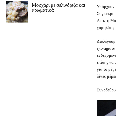
Μοσχάρι με σελινόριζα και
Υπάρχουν μ
αρωματικά
Συγκεκριμ
Δείκτη Μάζ
χαμηλότερη
Διαλέγουμε
χτυπήματα 
ενδεχομένω
επίσης να 
για το μέγ
λίγες μέρες
Συνοδεύουμ