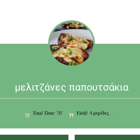
μελιτζάνες παπουτσάκια
Total Time:
70'
Yield:
4
μερίδες
1
x