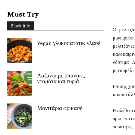
Στέβια
Συνοδευτικά
Σως
Ταξίδια
Τυρί
Φρούτα
χειμώνας
Must Try
Χριστούγεννα
Χωρίς γλουτένη
Ψάρι/Θαλασσινά
Ψωμί
Block title
περισσότερο
Οι μελιτζά
μαγειρεύετ
Vegan γλυκοπατάτες γλασέ
μελιτζάνες
καλοκαιριν
νόστιμα. Δ
μπεσαμέλ μ
Λαζάνια με σπανάκι,
ντομάτα και τυριά
Επίσης χρη
κάποιο άλλ
Μανιτάρια φρικασέ
Η αλήθεια 
αρκεί να ε
ποσότητες.