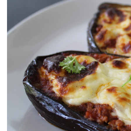
All
air fryer
Brunch
Cookies
Covid
Diet
Easter
Greek recipes in english
Russian
Smoothies
Tips
Vegan
Vegetarian
΄
Αβγά
Αδυνάτισμα
Αθλητική διατροφή
Βιταμίνες
βρωμη
Γαλακτοκομικά
Γλυκά
Γονιμότητα
Δημητριακά
Διαβήτης
Δίαιτα
Διατροφή
Εγκυμοσύνη
Ζυμαρικά
Θηλασμός
Ιατρικά
Καλοκαίρι
Κέικ
Κόκκινο κρέας
Κοτόπουλο
Κουζίνα
Λαχανικά
Μπέργκερ
Μπισκότα
Νηστεία
Ξηροί καρποί και σπόροι
Οργάνωση
Ορεκτικά
Όσπρια
Παγωτά
Παιδιά
Παραδοσιακές συνταγές
Πάσχα
Πατάτα
Περιβάλλον
Πίτες
Πίτσα
Πρωινό
πρωτείνη
Ρύζι
Σαλάτα
Σάλτσα
Σνακ
Σοκολάτα
Σούπα