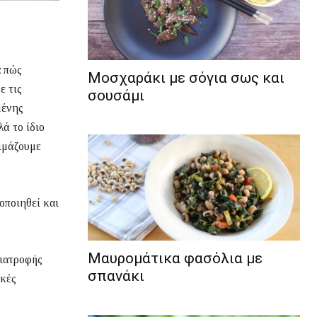
α πώς
Μοσχαράκι με σόγια σως και
ε τις
σουσάμι
μένης
ά το ίδιο
οιμάζουμε
οποιηθεί και
Μαυρομάτικα φασόλια με
διατροφής
σπανάκι
ικές