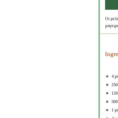
Οι μελ
μαγειρε
Ingr
4
με
250
120
500
1
με