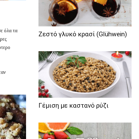
ε όλα τα
Ζεστό γλυκό κρασί (Glühwein)
ερες
ότερο
ταν
Γέμιση με καστανό ρύζι