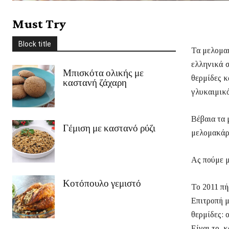
Στέβια
Συνοδευτικά
Σως
Ταξίδια
Τυρί
Φρούτα
χειμώνας
Must Try
Χριστούγεννα
Χωρίς γλουτένη
Ψάρι/Θαλασσινά
Ψωμί
Block title
περισσότερο
Τα μελομακ
ελληνικά σ
Μπισκότα ολικής με
θερμίδες κ
καστανή ζάχαρη
γλυκαιμικό
Βέβαια τα 
Γέμιση με καστανό ρύζι
μελομακάρ
Ας πούμε 
Κοτόπουλο γεμιστό
Το 2011 πή
Επιτροπή μ
θερμίδες: 
Είναι το κ