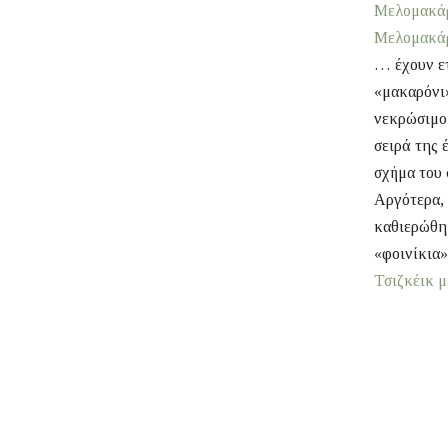
Μελομακάρ
Μελομακάρ
… έχουν ετ
«μακαρόνι»
νεκρώσιμο 
σειρά της 
σχήμα του 
Αργότερα, 
καθιερώθηκ
«φοινίκια»
Τσιζκέικ 