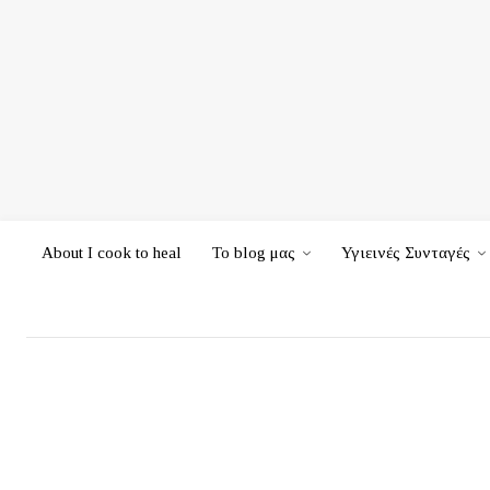
About I cook to heal
Το blog μας
Υγιεινές Συνταγές