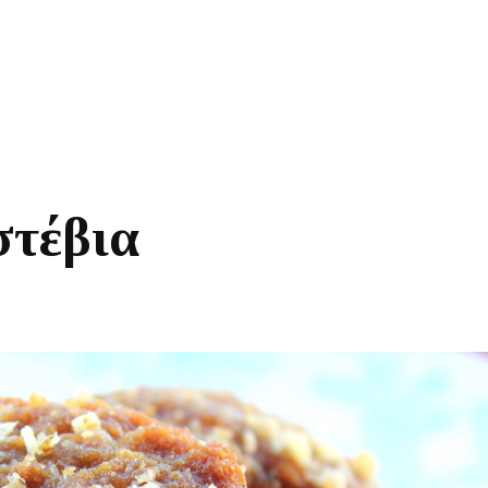
στέβια