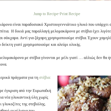
Jump to Recipe
·
Print Recipe
άρονα είναι παραδοσιακό Χριστουγεννιάτικο γλυκό που υπάρχει σ
πίτια. Η δικιά μας παραλλαγή μελομακάρονα με στέβια έχει λιγότ
αι σάκχαρα. Αντί για ζάχαρη χρησιμοποιούμε στέβια. Έχουν χαμηλ
 δείκτη γιατί χρησιμοποιούμε και αλεύρι ολικής.
μελομακάρονα με στέβια γίνονται με μέλι γιατί … αλλιώς δεν θα ή
ονα.
μερικά πράγματα για τη
στέβια:
ρε έγκριση από την Ευρωπαΐκή
ια νέα γλυκαντική ύλη χωρίς
οι γλυκοζίτες της στεβιόλης.
αθαρό εκχύλισμα που