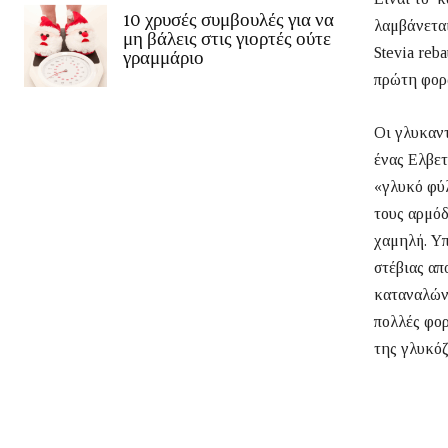
10 χρυσές συμβουλές για να
λαμβάνετα
μη βάλεις στις γιορτές ούτε
Stevia reb
γραμμάριο
πρώτη φορ
Οι γλυκαντ
ένας Ελβετ
«γλυκό φύλ
τους αρμόδ
χαμηλή. Υπ
στέβιας απ
καταναλώνο
πολλές φορ
της γλυκόζ