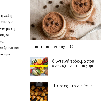
 η λέξη
ειτο για
ία με τη
ου, στο
ία.
Τιραμισού Overnight Oats
μακάρονο και
 όνομα
8 υγιεινά τρόφιμα που
ανεβάζουν το σάκχαρο
Πατάτες στο air fryer