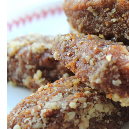
All
air fryer
Brunch
Cookies
Covid
Diet
Easter
Greek recipes in english
Russian
Smoothies
Tips
Vegan
Vegetarian
΄
Αβγά
Αδυνάτισμα
Αθλητική διατροφή
Βιταμίνες
βρωμη
Γαλακτοκομικά
Γλυκά
Γονιμότητα
Δημητριακά
Διαβήτης
Δίαιτα
Διατροφή
Εγκυμοσύνη
Ζυμαρικά
Θηλασμός
Ιατρικά
Καλοκαίρι
Κέικ
Κόκκινο κρέας
Κοτόπουλο
Κουζίνα
Λαχανικά
Μπέργκερ
Μπισκότα
Νηστεία
Ξηροί καρποί και σπόροι
Οργάνωση
Ορεκτικά
Όσπρια
Παγωτά
Παιδιά
Παραδοσιακές συνταγές
Πάσχα
Πατάτα
Περιβάλλον
Πίτες
Πίτσα
Πρωινό
πρωτείνη
Ρύζι
Σαλάτα
Σάλτσα
Σνακ
Σοκολάτα
Σούπα