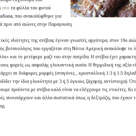
ι
από
τα φύλλα του φυτού
audiana, που ανακαλύφθηκε για
ά πριν από αιώνες στην Παραγουάη.
ικές ιδιότητες της στέβιας έγιναν γνωστές αργότερα, στον 19ο αιώ
ός βοτανολόγος που εργαζόταν στη Νότια Αμερική ανακάλυψε το 
λο» και το μετέφερε μαζί του στην πατρίδα. Η στέβια έχει χαρακτη
ιους φορείς ως ασφαλής γλυκαντική ουσία. Η θερμιδική της αξία ε
άρχει σε διάφορες μορφές (σταγόνες , κρυσταλλική 1:3 ή 1:5 δηλα
οδίδει την ίδια γλυκύτητα με 3 ή 5 όγκους ζάχαρης αντίστοιχα). Ότ
υμε προϊόντα με στέβια καλό είναι να ελέγχουμε τις ετικέτες. Κι α
ές συνυπάρχουν και άλλα συστατικά όπως η δεξτρόζη, που έχουν τι
ης.