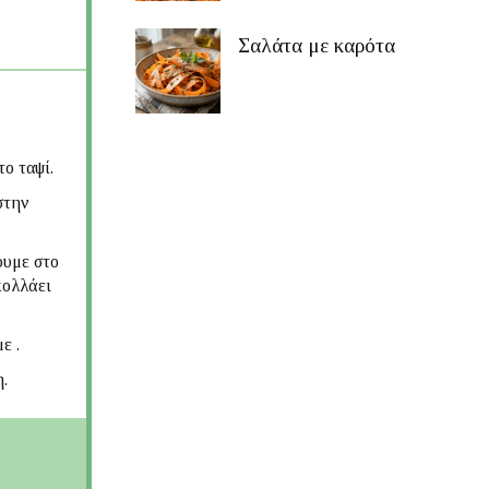
Σαλάτα με καρότα
ο ταψί.
στην
ουμε στο
κολλάει
ε .
.