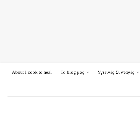
About I cook to heal
Το blog μας
Υγιεινές Συνταγές