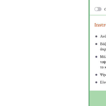
C
Inst
Ανά
Βάζ
άκρ
Μόλ
ταψ
το 
Ψήν
Είν