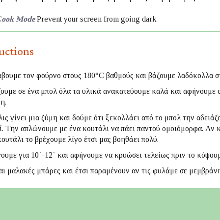
ook Mode
Prevent your screen from going dark
ructions
βουμε τον φούρνο στους 180°C βαθμούς και βάζουμε λαδόκολλα στ
ουμε σε ένα μπολ όλα τα υλικά ανακατεύουμε καλά και αφήνουμε 
η.
ις γίνει μια ζύμη και δούμε ότι ξεκολλάει από το μπολ την αδειάζ
ί. Την απλώνουμε με ένα κουτάλι να πάει παντού ομοιόμορφα. Αν 
κουτάλι το βρέχουμε λίγο έτσι μας βοηθάει πολύ.
ουμε για 10΄-12΄ και αφήνουμε να κρυώσει τελείως πριν το κόψουμ
αι μαλακές μπάρες και έτσι παραμένουν αν τις φυλάμε σε μεμβράνη