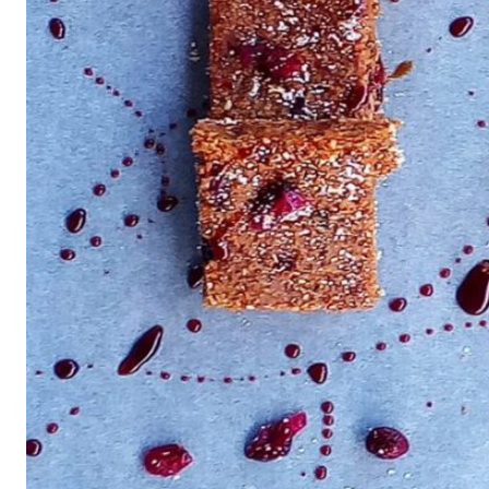
All
air fryer
Brunch
Cookies
Covid
Diet
Easter
Greek recipes in english
Russian
Smoothies
Tips
Vegan
Vegetarian
΄
Αβγά
Αδυνάτισμα
Αθλητική διατροφή
Βιταμίνες
βρωμη
Γαλακτοκομικά
Γλυκά
Γονιμότητα
Δημητριακά
Διαβήτης
Δίαιτα
Διατροφή
Εγκυμοσύνη
Ζυμαρικά
Θηλασμός
Ιατρικά
Καλοκαίρι
Κέικ
Κόκκινο κρέας
Κοτόπουλο
Κουζίνα
Λαχανικά
Μπέργκερ
Μπισκότα
Νηστεία
Ξηροί καρποί και σπόροι
Οργάνωση
Ορεκτικά
Όσπρια
Παγωτά
Παιδιά
Παραδοσιακές συνταγές
Πάσχα
Πατάτα
Περιβάλλον
Πίτες
Πίτσα
Πρωινό
πρωτείνη
Ρύζι
Σαλάτα
Σάλτσα
Σνακ
Σοκολάτα
Σούπα