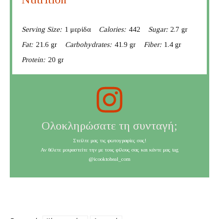
Serving Size:
1 μερίδα
Calories:
442
Sugar:
2.7 gr
Fat:
21.6 gr
Carbohydrates:
41.9 gr
Fiber:
1.4 gr
Protein:
20 gr
Ολοκληρώσατε τη συνταγή;
Στείλτε μας τις φωτογραφίες σας!
Αν θέλετε μοιραστείτε την με τους φίλους σας και κάντε μας tag
@icooktoheal_com