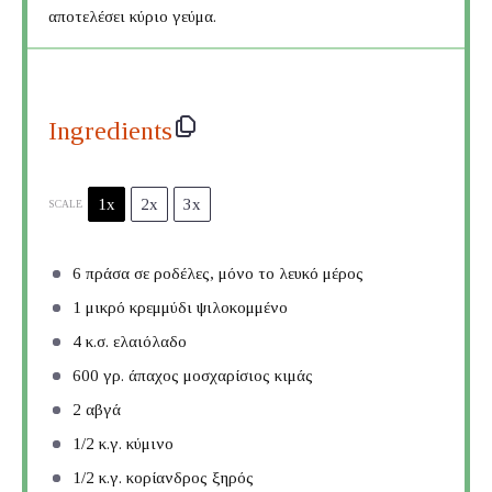
αποτελέσει κύριο γεύμα.
Ingredients
1x
2x
3x
SCALE
6
πράσα σε ροδέλες, μόνο το λευκό μέρος
1
μικρό κρεμμύδι ψιλοκομμένο
4
κ.σ. ελαιόλαδο
600
γρ. άπαχος μοσχαρίσιος κιμάς
2
αβγά
1/2
κ.γ. κύμινο
1/2
κ.γ. κορίανδρος ξηρός