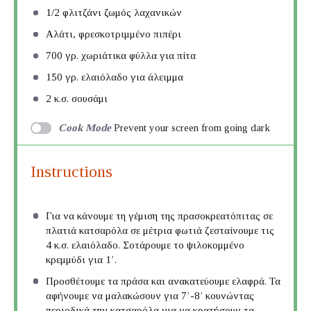
1/2
φλιτζάνι ζωμός λαχανικών
Αλάτι, φρεσκοτριμμένο πιπέρι
700
γρ. χωριάτικα φύλλα για πίτα
150
γρ. ελαιόλαδο για άλειμμα
2
κ.σ. σουσάμι
Cook Mode
Prevent your screen from going dark
Instructions
Για να κάνουμε τη γέμιση της πρασοκρεατόπιτας σε
πλατιά κατσαρόλα σε μέτρια φωτιά ζεσταίνουμε τις
4 κ.σ. ελαιόλαδο. Σοτάρουμε το ψιλοκομμένο
κρεμμύδι για 1’.
Προσθέτουμε τα πράσα και ανακατεύουμε ελαφρά. Τα
αφήνουμε να μαλακώσουν για 7’-8’ κουνώντας
περιοδικά την κατσαρόλα για να κρατήσουν τα