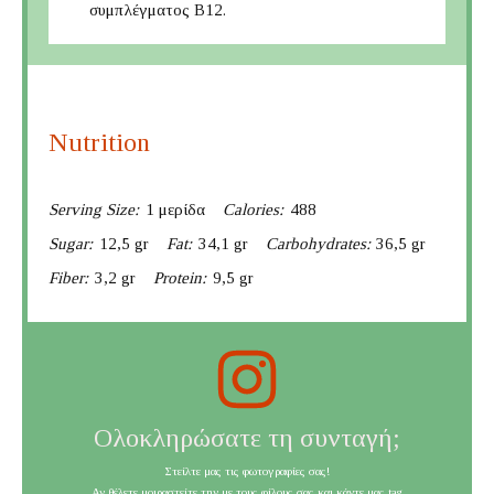
συμπλέγματος Β12.
Nutrition
Serving Size:
1 μερίδα
Calories:
488
Sugar:
12,5 gr
Fat:
34,1 gr
Carbohydrates:
36,5 gr
Fiber:
3,2 gr
Protein:
9,5 gr
Ολοκληρώσατε τη συνταγή;
Στείλτε μας τις φωτογραφίες σας!
Αν θέλετε μοιραστείτε την με τους φίλους σας και κάντε μας tag