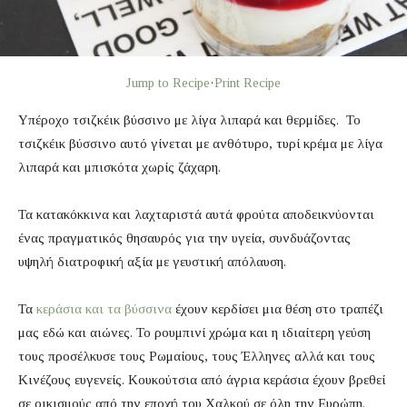
Jump to Recipe
·
Print Recipe
Υπέροχο τσιζκέικ βύσσινο με λίγα λιπαρά και θερμίδες. Το
τσιζκέικ βύσσινο αυτό γίνεται με ανθότυρο, τυρί κρέμα με λίγα
λιπαρά και μπισκότα χωρίς ζάχαρη.
Τα κατακόκκινα και λαχταριστά αυτά φρούτα αποδεικνύονται
ένας πραγματικός θησαυρός για την υγεία, συνδυάζοντας
υψηλή διατροφική αξία με γευστική απόλαυση.
Τα
κεράσια και τα βύσσινα
έχουν κερδίσει μια θέση στο τραπέζι
μας εδώ και αιώνες. Το ρουμπινί χρώμα και η ιδιαίτερη γεύση
τους προσέλκυσε τους Ρωμαίους, τους Έλληνες αλλά και τους
Κινέζους ευγενείς. Κουκούτσια από άγρια κεράσια έχουν βρεθεί
σε οικισμούς από την εποχή του Χαλκού σε όλη την Ευρώπη.