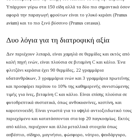
Υπάρχουν γύρω στα 150 είδη αλλά τα δύο πιο σημαντικά όσον
αφορά την παραγωγή φρούτων είναι το γλυκό κεράσι (Prunus
avium) και το πιο ξινό βύσσινο (Prunus cerasus).
Δυο λόγια για τη διατροφική αξία
Δεν περιέχουν λιπαρά, είναι χαμηλά σε θερμίδες και εκτός από
καλή πηγή ινών, είναι πλούσια σε βιταμίνη C και κάλιο. Ένα
φλιτζάνι κεράσια έχει 90 θερμίδες, 22 γραμμάρια
υδατανθράκων, 3 γραμμάρια ινών και 3 γραμμάρια πρωτεΐνης
και προσφέρει περίπου το 10% της καθημερινής συνιστώμενης
τιμής για ίνες, βιταμίνη C και κάλιο. Είναι επίσης πλούσια σε
φυτοθρεπτικά συστατικά, όπως ανθοκυανίνες, κεστίνη, και
καροτενοειδή. Είναι γνωστά για το υψηλό αντιοξειδωτικό τους
περιεχόμενο και κατατάσσονται στα top 20 παγκοσμίως. Εκτός
από κάλιο, περιέχουν και άλλα μεταλλικά στοιχεία όπως
ασβέστιο, σίδηρο, μαγνήσιο, φώσφορο, νάτριο, ψευδάργυρο,