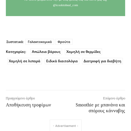
@icooktoheal_com
Συστατικά:
Γαλακτοκομικά
Φρούτα
Κατηγορίες:
Απώλεια βάρους
Χαμηλή σε θερμίδες
Χαμηλή σε λιπαρά
Ειδικά διαιτολόγια
Διατροφή για διαβήτη
Προηγούμενο άρθρο
Επόμενο άρθρο
Αποθήκευση τροφίμων
Smoothie με μπανάνα και
σπόρους κάνναβης
- Advertisement -