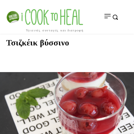
Υγιεινές συνταγές και διατροφή
Τσιζκέικ βύσσινο