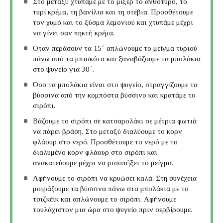
Στο μεταξύ χτυπάμε με το μίξερ το ανθότυρο, το
τυρί κρέμα, τη βανίλια και τη στέβια. Προσθέτουμε
τον χυμό και το ξύσμα λεμονιού και χτυπάμε μέχρι
να γίνει σαν πηκτή κρέμα.
Όταν περάσουν τα 15΄ απλώνουμε το μείγμα τυριού
πάνω από τα μπισκότα και ξαναβάζουμε τα μπολάκια
στο ψυγείο για 30΄.
Όσο τα μπολάκια είναι στο ψυγείο, στραγγίζουμε τα
βύσσινα από την κομπόστα βύσσινο και κρατάμε το
σιρόπι.
Βάζουμε το σιρόπι σε κατσαρολάκι σε μέτρια φωτιά
να πάρει βράση. Στο μεταξύ διαλύουμε το κορν
φλάουρ στο νερό. Προσθέτουμε το νερό με το
διαλυμένο κορν φλάουρ στο σιρόπι και
ανακατεύουμε μέχρι να μισοπήξει το μείγμα.
Αφήνουμε το σιρόπι να κρυώσει καλά. Στη συνέχεια
μοιράζουμε τα βύσσινα πάνω στα μπολάκια με το
τσιζκέικ και απλώνουμε το σιρόπι. Αφήνουμε
τουλάχιστον μια ώρα στο ψυγείο πριν σερβίρουμε.