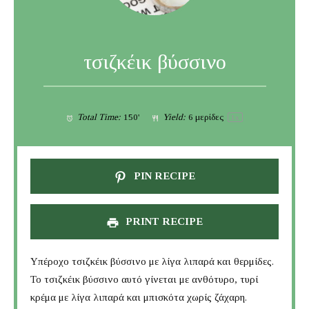
τσιζκέικ βύσσινο
Total Time:
150'
Yield:
6
μερίδες
1
x
PIN RECIPE
PRINT RECIPE
Υπέροχο τσιζκέικ βύσσινο με λίγα λιπαρά και θερμίδες.
Το τσιζκέικ βύσσινο αυτό γίνεται με ανθότυρο, τυρί
κρέμα με λίγα λιπαρά και μπισκότα χωρίς ζάχαρη.