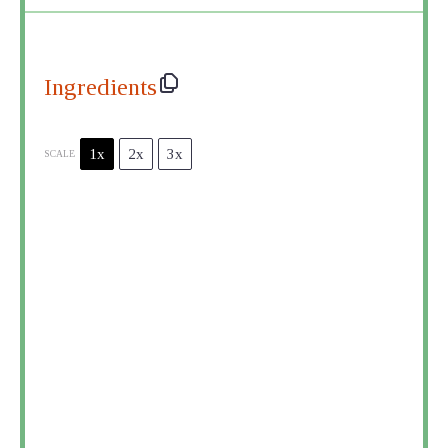
Ingredients
1x
2x
3x
SCALE