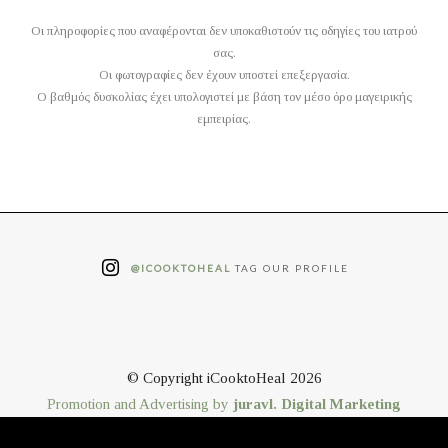
Οι πληροφορίες που αναφέρονται δεν υποκαθιστούν τις οδηγίες του ιατρού
σας.
Οι φωτογραφίες δεν έχουν υποστεί επεξεργασία.
O βαθμός δυσκολίας έχει υπολογιστεί με βάση τον μέσο όρο μαγειρικής
εμπειρίας.
@ICOOKTOHEAL
TAG OUR PROFILE
© Copyright iCooktoHeal 2026
Promotion and Advertising by
juravl. Digital Marketing