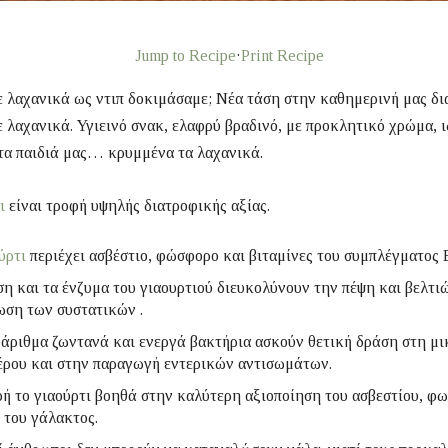
Jump to Recipe
·
Print Recipe
ε λαχανικά ως ντιπ δοκιμάσαμε; Νέα τάση στην καθημερινή μας δι
ε λαχανικά. Υγιεινό σνακ, ελαφρύ βραδινό, με προκλητικό χρώμα, ι
τα παιδιά μας… κρυμμένα τα λαχανικά.
ι
είναι τροφή υψηλής διατροφικής αξίας.
ύρτι
περιέχει ασβέστιο, φώσφορο και βιταμίνες του συμπλέγματος 
ση και τα ένζυμα του γιαουρτιού διευκολύνουν την πέψη και βελτι
ση των συστατικών .
άριθμα ζωντανά και ενεργά βακτήρια ασκούν θετική δράση στη μ
έρου και στην παραγωγή εντερικών αντισωμάτων.
ή το γιαούρτι βοηθά στην καλύτερη αξιοποίηση του ασβεστίου, φ
 του γάλακτος.