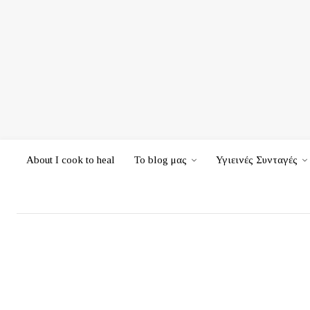
About I cook to heal
Το blog μας
Υγιεινές Συνταγές