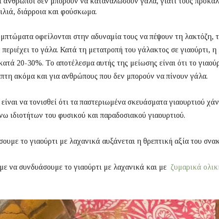
 άνθρωποι δεν μπορούν να καταναλώσουν γάλα, γιατί τους προκαλ
ιλιά, διάρροια και φούσκωμα.
μπτώματα οφείλονται στην αδυναμία τους να πέψουν τη λακτόζη, 
 περιέχει το γάλα. Κατά τη μετατροπή του γάλακτος σε γιαούρτι, η
κατά 20-30%. Το αποτέλεσμα αυτής της μείωσης είναι ότι το γιαούρ
πτη ακόμα και για ανθρώπους που δεν μπορούν να πίνουν γάλα.
είναι να τονισθεί ότι τα παστεριωμένα σκευάσματα γιαουρτιού χά
νω ιδιοτήτων του φυσικού και παραδοσιακού γιαουρτιού.
ουμε το γιαούρτι με λαχανικά αυξάνεται η θρεπτική αξία του σνακ
με να συνδυάσουμε το γιαούρτι με λαχανικά και με
ζυμαρικά ολικ