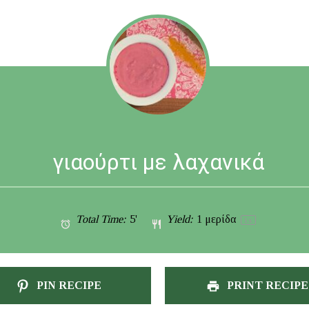
γιαούρτι με λαχανικά
Total Time:
5'
Yield:
1
μερίδα
1
x
PIN RECIPE
PRINT RECIPE