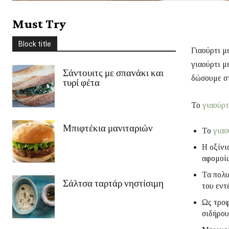
Στέβια
Συνοδευτικά
Σως
Ταξίδια
Τυρί
Φρούτα
χειμώνας
Must Try
Χριστούγεννα
Χωρίς γλουτένη
Ψάρι/Θαλασσινά
Ψωμί
Block title
περισσότερο
Γιαούρτι μ
γιαούρτι μ
Σάντουιτς με σπανάκι και
δώσουμε σ
τυρί φέτα
Το
γιαούρτ
Μπιφτέκια μανιταριών
Το
γιαο
Η οξίνι
αφομοίω
Τα πολυ
Σάλτσα ταρτάρ νηστίσιμη
του εντ
Ως τροφ
σιδήρου