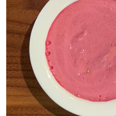
All
air fryer
Brunch
Cookies
Covid
Diet
Easter
Greek recipes in english
Russian
Smoothies
Tips
Vegan
Vegetarian
΄
Αβγά
Αδυνάτισμα
Αθλητική διατροφή
Βιταμίνες
βρωμη
Γαλακτοκομικά
Γλυκά
Γονιμότητα
Δημητριακά
Διαβήτης
Δίαιτα
Διατροφή
Εγκυμοσύνη
Ζυμαρικά
Θηλασμός
Ιατρικά
Καλοκαίρι
Κέικ
Κόκκινο κρέας
Κοτόπουλο
Κουζίνα
Λαχανικά
Μπέργκερ
Μπισκότα
Νηστεία
Ξηροί καρποί και σπόροι
Οργάνωση
Ορεκτικά
Όσπρια
Παγωτά
Παιδιά
Παραδοσιακές συνταγές
Πάσχα
Πατάτα
Περιβάλλον
Πίτες
Πίτσα
Πρωινό
πρωτείνη
Ρύζι
Σαλάτα
Σάλτσα
Σνακ
Σοκολάτα
Σούπα