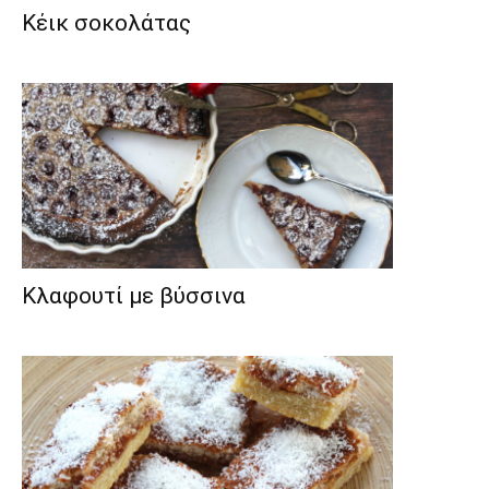
Κέικ σοκολάτας
Κλαφουτί με βύσσινα