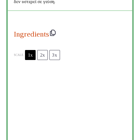
δεν υστερεί σε γεύση.
Ingredients
1x
2x
3x
SCALE