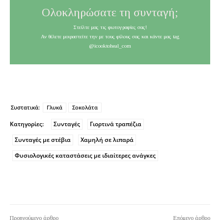
Ολοκληρώσατε τη συνταγή;
Στείλτε μας τις φωτογραφίες σας!
Αν θέλετε μοιραστείτε την με τους φίλους σας και κάντε μας tag
@icooktoheal_com
Συστατικά:
Γλυκά
Σοκολάτα
Κατηγορίες:
Συνταγές
Γιορτινά τραπέζια
Συνταγές με στέβια
Χαμηλή σε λιπαρά
Φυσιολογικές καταστάσεις με ιδιαίτερες ανάγκες
Προηγούμενο άρθρο
Επόμενο άρθρο