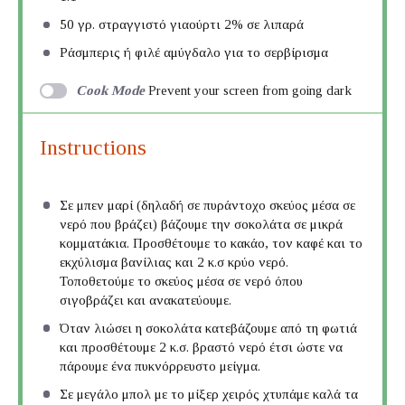
50
γρ. στραγγιστό γιαούρτι 2% σε λιπαρά
Ράσμπερις ή φιλέ αμύγδαλο για το σερβίρισμα
Cook Mode
Prevent your screen from going dark
Instructions
Σε μπεν μαρί (δηλαδή σε πυράντοχο σκεύος μέσα σε
νερό που βράζει) βάζουμε την σοκολάτα σε μικρά
κομματάκια. Προσθέτουμε το κακάο, τον καφέ και το
εκχύλισμα βανίλιας και 2 κ.σ κρύο νερό.
Τοποθετούμε το σκεύος μέσα σε νερό όπου
σιγοβράζει και ανακατεύουμε.
Όταν λιώσει η σοκολάτα κατεβάζουμε από τη φωτιά
και προσθέτουμε 2 κ.σ. βραστό νερό έτσι ώστε να
πάρουμε ένα πυκνόρρευστο μείγμα.
Σε μεγάλο μπολ με το μίξερ χειρός χτυπάμε καλά τα