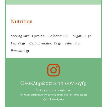
Nutrition
Serving Size:
1 μερίδα
Calories:
168
Sugar:
11 gr
Fat:
29 gr
Carbohydrates:
15 gr
Fiber:
2 gr
Protein:
4 gr
Ολοκληρώσατε τη συνταγή;
Στείλτε μας τις φωτογραφίες σας!
Αν θέλετε μοιραστείτε την με τους φίλους σας και κάντε μας tag
@icooktoheal_com