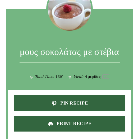
μους σοκολάτας με στέβια
Total Time:
130'
Yield:
4
μερίδες
1
x
PIN RECIPE
PRINT RECIPE