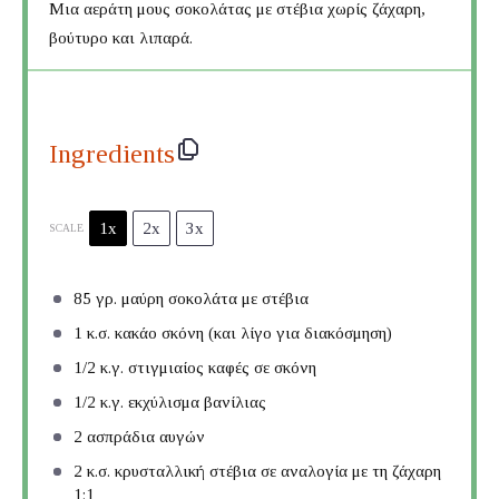
Μια αεράτη μους σοκολάτας με στέβια χωρίς ζάχαρη,
βούτυρο και λιπαρά.
Ingredients
1x
2x
3x
SCALE
85
γρ. μαύρη σοκολάτα με στέβια
1
κ.σ. κακάο σκόνη (και λίγο για διακόσμηση)
1/2
κ.γ. στιγμιαίος καφές σε σκόνη
1/2
κ.γ. εκχύλισμα βανίλιας
2
ασπράδια αυγών
2
κ.σ. κρυσταλλική στέβια σε αναλογία με τη ζάχαρη
1:1