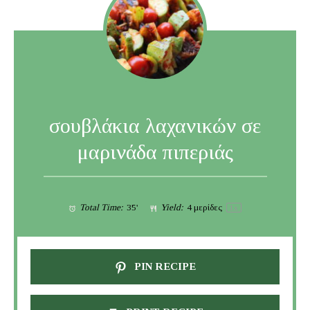
σουβλάκια λαχανικών σε
μαρινάδα πιπεριάς
Total Time:
35'
Yield:
4
μερίδες
1
x
PIN RECIPE