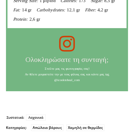
Serving Size:
1 μερίδα
Calories:
173
Sugar:
8,5 gr
Fat:
14 gr
Carbohydrates:
12,1 gr
Fiber:
4,2 gr
Protein:
2,6 gr
Ολοκληρώσατε τη συνταγή;
Στείλτε μας τις φωτογραφίες σας!
Αν θέλετε μοιραστείτε την με τους φίλους σας και κάντε μας tag
@icooktoheal_com
Συστατικά:
Λαχανικά
Κατηγορίες:
Απώλεια βάρους
Χαμηλή σε θερμίδες