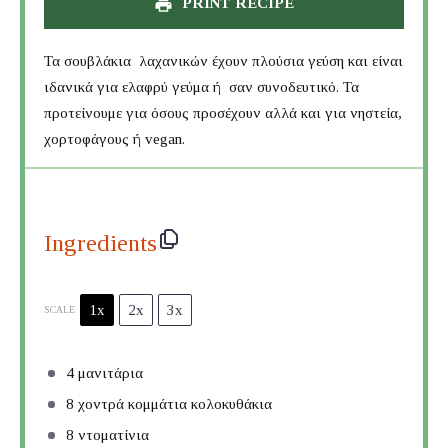
PRINT RECIPE
Τα σουβλάκια λαχανικών έχουν πλούσια γεύση και είναι
ιδανικά για ελαφρύ γεύμα ή σαν συνοδευτικό. Τα
προτείνουμε για όσους προσέχουν αλλά και για νηστεία,
χορτοφάγους ή vegan.
Ingredients
1x
2x
3x
SCALE
4
μανιτάρια
8
χοντρά κομμάτια κολοκυθάκια
8
ντοματίνια