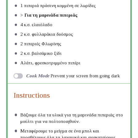
1
πιπεριά πράσινη κομμένη σε λωρίδες
>
Για τη μαρινάδα πιπεριάς
4
κ.σ. ελαιόλαδο
2
κ.σ. φυλλαράκια δυόσμος
2
πιπεριές Φλωρίνης
2
κ.σ. βαλσάμικο ξίδι
Αλάτι, φρεσκοτριμμένο πιπέρι
Cook Mode
Prevent your screen from going dark
Instructions
Βάζουμε όλα τα υλικά για τη μαρινάδα πιπεριάς στο
μούλτι για να πολτοποιηθούν.
Μεταφέρουμε το μείγμα σε ένα μπολ και
προσθέτουμε όλα τα λαχανικά και ανακατεύουμε