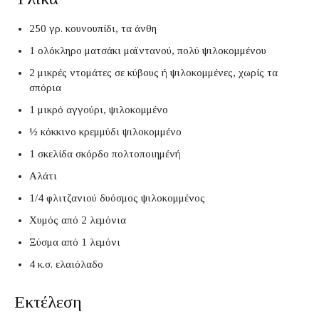
250 γρ. κουνουπίδι, τα άνθη
1 ολόκληρο ματσάκι μαϊντανού, πολύ ψιλοκομμένου
2 μικρές ντομάτες σε κύβους ή ψιλοκομμένες, χωρίς τα
σπόρια
1 μικρό αγγούρι, ψιλοκομμένο
½ κόκκινο κρεμμύδι ψιλοκομμένο
1 σκελίδα σκόρδο πολτοποιημένή
Αλάτι
1/4 φλιτζανιού δυόσμος ψιλοκομμένος
Χυμός από 2 λεμόνια
Ξύσμα από 1 λεμόνι
4 κ.σ. ελαιόλαδο
Εκτέλεση