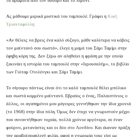
τα αρώματα από τον δυόσμο και το λεμόνι.
Ας μάθουμε μερικά μυστικά του ταμπουλέ. Γράφει η
Κική
Τριανταφύλλη:
«Αν θέλεις να βρεις ένα καλό σύζυγο, μάθε καλύτερα να κόβεις
τον μαϊντανό σου σωστά», έλεγε η μαμά του Σάμι Ταμίμι στην
έφηβη κόρη της. Δεν ξέρω αν αληθεύει η φράση με την οποία
ξεκινάει η ιστορία του ταμπουλέ στην «Ιερουσαλήμ», το βιβλίο
των Γιόταμ Οτολένγκι και Σάμι Ταμίμι.
Το σίγουρο πάντως είναι ότι το καλό ταμπουλέ θέλει μπόλικο
και σωστά κομμένο μαϊντανό. Εβραίος ο ένας, Παλαιστίνιος ο
άλλος, οι αγαπημένοι μου μάγειρες γεννήθηκαν την ίδια χρονιά
(το 1968) στην ίδια πόλη. Όμως δεν έτυχε να γνωριστούν μέχρι
που συναντήθηκαν τυχαία, πολλά χρόνια αργότερα, σε έναν
φούρνο, μετανάστες και οι δύο στο Λονδίνο. Και έκαναν πράξη
την αραβοϊσραηλινή φιλία, αφού η γνωριμία τους είχε ως