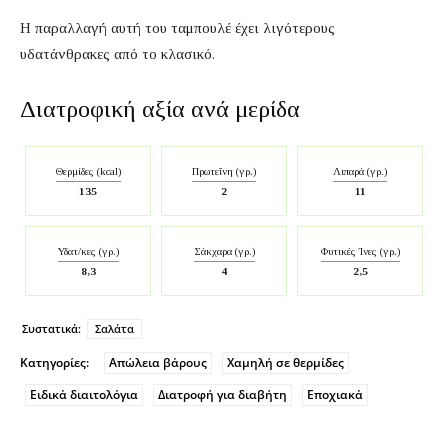
Η παραλλαγή αυτή του ταμπουλέ έχει λιγότερους
υδατάνθρακες από το κλασικό.
Διατροφική αξία ανά μερίδα
Θερμίδες (kcal)
Πρωτεΐνη (γρ.)
Λιπαρά (γρ.)
135
2
11
Υδατ/κες (γρ.)
Σάκχαρα (γρ.)
Φυτικές Ίνες (γρ.)
8,3
4
2,5
Συστατικά:
Σαλάτα
Κατηγορίες:
Απώλεια βάρους
Χαμηλή σε θερμίδες
Ειδικά διαιτολόγια
Διατροφή για διαβήτη
Εποχιακά