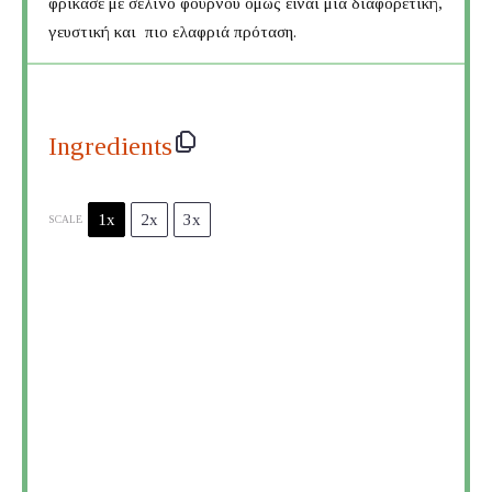
φρικασέ με σέλινο φούρνου όμως είναι μια διαφορετική,
γευστική και πιο ελαφριά πρόταση.
Ingredients
1x
2x
3x
SCALE