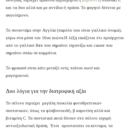
συνήθως περιέχει πράσινα αγριόχορτα ή
μαρούλι
ή σπανάκι ή
και τα δυο αλλά και με αντίδια ή πράσα. Το φαγητό δένεται με
αυγολέμονο.
Το συναντάμε στην Αγγλία (παρόλο που είναι γαλλικό όνομα),
γύρω στα μέσα του 16ου αιώνα.Η λέξη εικάζεται ότι προέρχεται
από το γαλλικό frire που σημαίνει τηγανίζω και casser που
σημαίνει σπάω σε κομμάτια.
Το φρικασέ είναι κάτι μεταξύ ενός πιάτου σωτέ και
μαγειρευτού.
Δυο λόγια για την διατροφική αξία
Το σέλινο περιέχει μεγάλη ποικιλία φυτοθρεπτικών
συστατικών, όπως τα φλαβονοειδή, β καροτίνη αλλά και
βιταμίνη C. Τα συστατικά αυτά δίνουν στο σέλινο ισχυρή
αντιοξειδωτική δράση. Έτσι προστατεύει τα κύτταρα, τα