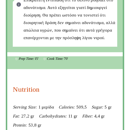
αδυνάτισμα. Αυτό εξηγείται γιατί δημιουργεί
διούρηση. Θα πρέπει ωστόσο να τονιστεί ότι
διουρητική δράση δεν σημαίνει αδυνάτισμα, αλλά
απώλεια υγρών, που σημαίνει ότι αυτά γρήγορα
επανέρχονται με την πρόσληψη λίγου νερού.
Prep Time:
15'
Cook Time:
70'
Nutrition
Serving Size:
1 μερίδα
Calories:
509,5
Sugar:
5 gr
Fat:
27,2 gr
Carbohydrates:
11 gr
Fiber:
4,4 gr
Protein:
53,8 gr