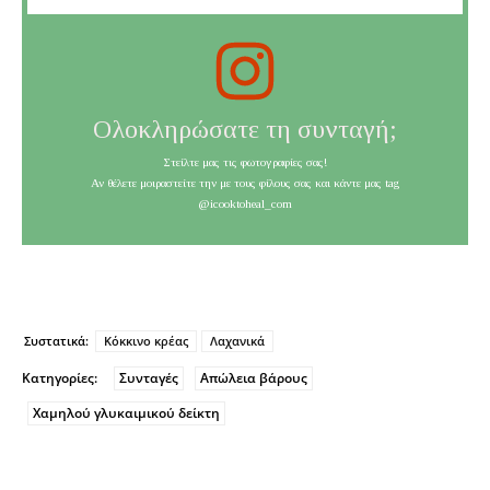
Ολοκληρώσατε τη συνταγή;
Στείλτε μας τις φωτογραφίες σας!
Αν θέλετε μοιραστείτε την με τους φίλους σας και κάντε μας tag
@icooktoheal_com
Συστατικά:
Κόκκινο κρέας
Λαχανικά
Κατηγορίες:
Συνταγές
Απώλεια βάρους
Χαμηλού γλυκαιμικού δείκτη