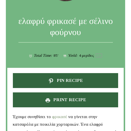
ελαφρύ φρικασέ με σέλινο
φούρνου
Total Time:
85'
Yield:
4
μερίδες
1
x
PIN RECIPE
PRINT RECIPE
Έχουμε συνηθίσει το
φρικασέ
να γίνεται στην
κατσαρόλα με ποικιλία χορταρικών. Ένα ελαφρύ