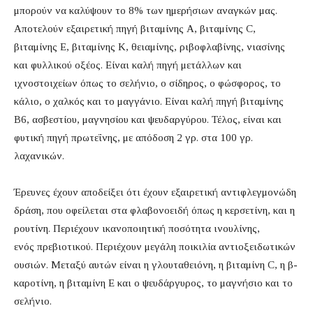
μπορούν να καλύψουν το 8% των ημερήσιων αναγκών μας.
Αποτελούν εξαιρετική πηγή βιταμίνης Α, βιταμίνης C,
βιταμίνης Ε, βιταμίνης Κ, θειαμίνης, ριβοφλαβίνης, νιασίνης
και φυλλικού οξέος. Είναι καλή πηγή μετάλλων και
ιχνοστοιχείων όπως το σελήνιο, ο σίδηρος, ο φώσφορος, το
κάλιο, ο χαλκός και το μαγγάνιο. Είναι καλή πηγή βιταμίνης
Β6, ασβεστίου, μαγνησίου και ψευδαργύρου. Τέλος, είναι και
φυτική πηγή πρωτεΐνης, με απόδοση 2 γρ. στα 100 γρ.
λαχανικών.
Έρευνες έχουν αποδείξει ότι έχουν εξαιρετική αντιφλεγμονώδη
δράση, που οφείλεται στα
φλαβονοειδή
όπως η
κερσετίνη
, και η
ρουτίνη. Περιέχουν ικανοποιητική ποσότητα ινουλίνης,
ενός
πρεβιοτικού
. Περιέχουν μεγάλη ποικιλία αντιοξειδωτικών
ουσιών. Μεταξύ αυτών είναι η γλουταθειόνη, η βιταμίνη C, η β-
καροτίνη, η βιταμίνη Ε και ο ψευδάργυρος, το μαγνήσιο και το
σελήνιο.