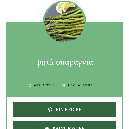
ψητά σπαράγγια
Total Time:
15'
Yield:
4
μερίδες
1
x
PIN RECIPE
PRINT RECIPE