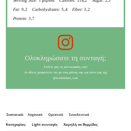
Serving Size:
1 μερίδα
Calories:
114,2
Sugar:
2,3
Fat:
9,2
Carbohydrates:
5,4
Fiber:
3,2
Protein:
3,7
Ολοκληρώσατε τη συνταγή;
Στείλτε μας τις φωτογραφίες σας!
Αν θέλετε μοιραστείτε την με τους φίλους σας και κάντε μας tag
@icooktoheal_com
Συστατικά:
Λαχανικά
Ορεκτικά
Συνοδευτικά
Κατηγορίες:
Light συνταγές
Χαμηλή σε θερμίδες