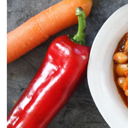
All
air fryer
Brunch
Cookies
Covid
Diet
Easter
Greek recipes in english
Russian
Smoothies
Tips
Vegan
Vegetarian
΄
Αβγά
Αδυνάτισμα
Αθλητική διατροφή
Βιταμίνες
βρωμη
Γαλακτοκομικά
Γλυκά
Γονιμότητα
Δημητριακά
Διαβήτης
Δίαιτα
Διατροφή
Εγκυμοσύνη
Ζυμαρικά
Θηλασμός
Ιατρικά
Καλοκαίρι
Κέικ
Κόκκινο κρέας
Κοτόπουλο
Κουζίνα
Λαχανικά
Μπέργκερ
Μπισκότα
Νηστεία
Ξηροί καρποί και σπόροι
Οργάνωση
Ορεκτικά
Όσπρια
Παγωτά
Παιδιά
Παραδοσιακές συνταγές
Πάσχα
Πατάτα
Περιβάλλον
Πίτες
Πίτσα
Πρωινό
πρωτείνη
Ρύζι
Σαλάτα
Σάλτσα
Σνακ
Σοκολάτα
Σούπα