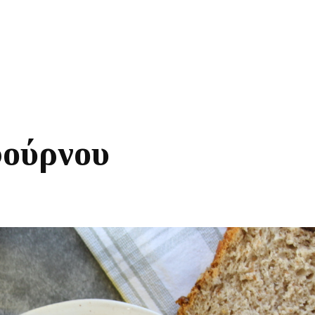
φούρνου