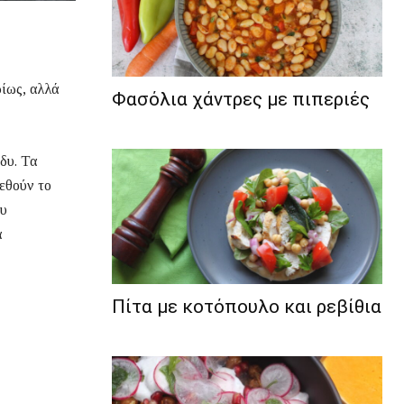
ρίως, αλλά
Φασόλια χάντρες με πιπεριές
δυ. Τα
εθούν το
ου
α
Πίτα με κοτόπουλο και ρεβίθια