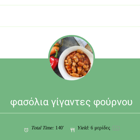
φασόλια γίγαντες φούρνου
Total Time:
140'
Yield:
6
μερίδες
1
x