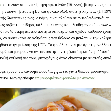
α
αποτελούν σημαντική πηγή πρωτεϊνών (16-33%), βιταμινών (θεια
η, νιασίνη, βιταμίνη Β6 και φολικό οξύ), διαιτητικής ίνας (14-19%
τής διαιτητικής ίνας. Ακόμη, είναι πλούσια σε αντιοξειδωτικά, σε
πως ασβέστιο, σίδηρο, κάλιο κ.α καθώς και ελευθέρων ακόρεστων 
υν πολύ μικρή περιεκτικότητα σε νάτριο και σχεδόν καθόλου χολ
, να συστήνεται σε ανθρώπους που θέλουν να μειώσουν την χολησ
θάει στην μείωση της LDL. Τα φασόλια είναι μια άριστη εναλλακ
αρά και μπορούν να αντικαταστήσουν τη ζωική πρωτεΐνη. Γι’ αυτό 
καλή επιλογή για τους φυτοφάγους όταν γίνονται με σωστούς συν
υμε χρόνο να κάνουμε φασόλια γίγαντες γιατί θέλουν μούλιασμα, 
άτικα. Μαγειρεύουμε
τα μαυρομάτικα φασόλια με σπανάκι.