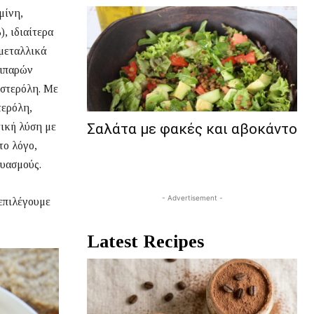
μίνη,
), ιδιαίτερα
 μεταλλικά
λιπαρών
ηστερόλη. Με
τερόλη,
τική λύση με
Σαλάτα με φακές και αβοκάντο
το λόγο,
δυασμούς.
- Advertisement -
επιλέγουμε
Latest Recipes