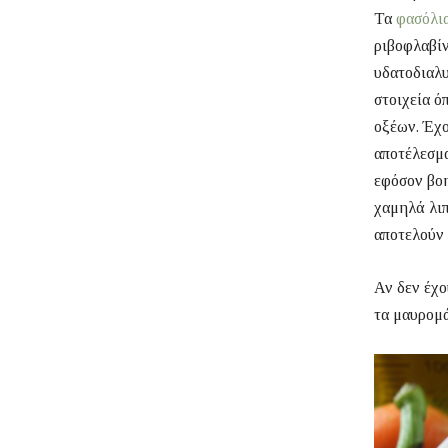
Τα
φασόλι
ριβοφλαβίν
υδατοδιαλυ
στοιχεία ό
οξέων. Έχο
αποτέλεσμα
εφόσον βοη
χαμηλά λιπ
αποτελούν 
Αν δεν έχο
τα μαυρομ