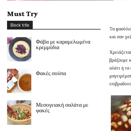
Στέβια
Συνοδευτικά
Σως
Ταξίδια
Τυρί
Φρούτα
χειμώνας
Must Try
Χριστούγεννα
Χωρίς γλουτένη
Ψάρι/Θαλασσινά
Ψωμί
Block title
περισσότερο
Τα φασόλια
και σαν με
Φάβα με καραμελωμένα
κρεμμύδια
Χρειάζετα
βράζουμε κ
αλάτι ή τα
Φακές σούπα
μαγειρέματ
επιβραδύνο
Μεσογειακή σαλάτα με
φακές