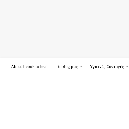
About I cook to heal
Το blog μας
Υγιεινές Συνταγές