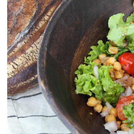
All
air fryer
Brunch
Cookies
Covid
Diet
Easter
Greek recipes in english
Russian
Smoothies
Tips
Vegan
Vegetarian
΄
Αβγά
Αδυνάτισμα
Αθλητική διατροφή
Βιταμίνες
βρωμη
Γαλακτοκομικά
Γλυκά
Γονιμότητα
Δημητριακά
Διαβήτης
Δίαιτα
Διατροφή
Εγκυμοσύνη
Ζυμαρικά
Θηλασμός
Ιατρικά
Καλοκαίρι
Κέικ
Κόκκινο κρέας
Κοτόπουλο
Κουζίνα
Λαχανικά
Μπέργκερ
Μπισκότα
Νηστεία
Ξηροί καρποί και σπόροι
Οργάνωση
Ορεκτικά
Όσπρια
Παγωτά
Παιδιά
Παραδοσιακές συνταγές
Πάσχα
Πατάτα
Περιβάλλον
Πίτες
Πίτσα
Πρωινό
πρωτείνη
Ρύζι
Σαλάτα
Σάλτσα
Σνακ
Σοκολάτα
Σούπα