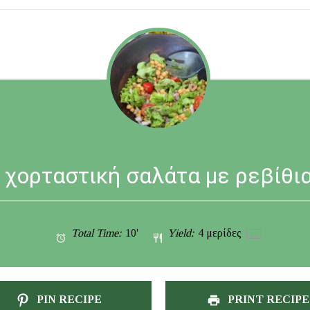
χορταστική σαλάτα με ρεβίθι
Total Time:
10'
Yield:
4
μερίδες
1
x
PIN RECIPE
PRINT RECIPE