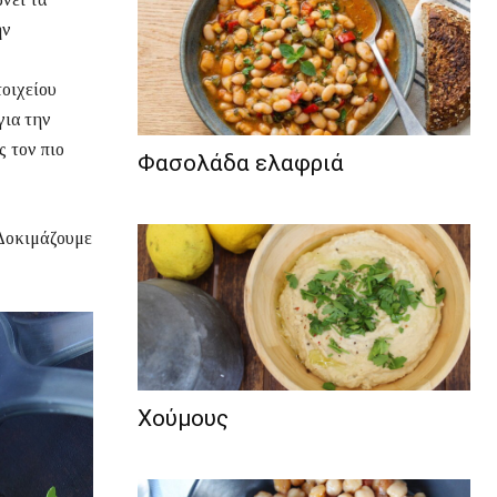
ην
τοιχείου
για την
ς τον πιο
Φασολάδα ελαφριά
 Δοκιμάζουμε
Χούμους