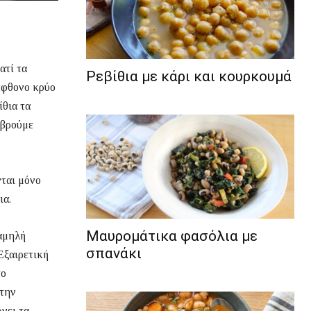
ατί τα
Ρεβίθια με κάρι και κουρκουμά
άφθονο κρύο
ίθια τα
 βρούμε
νται μόνο
ια.
Μαυρομάτικα φασόλια με
χαμηλή
σπανάκι
 Εξαιρετική
το
στην
νει τα