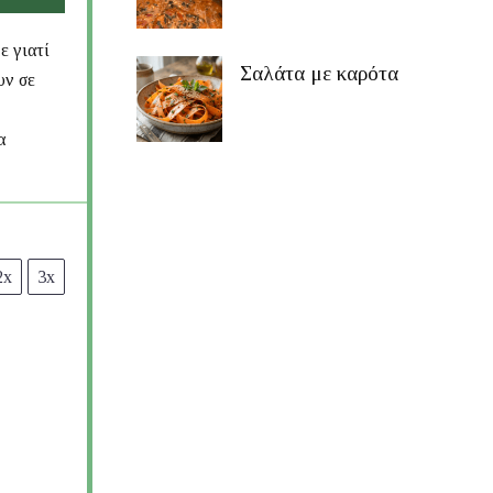
ε γιατί
Σαλάτα με καρότα
υν σε
α
2x
3x