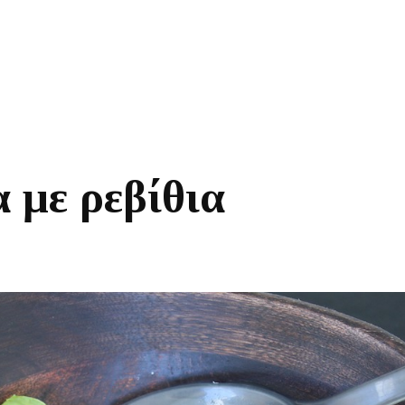
 με ρεβίθια