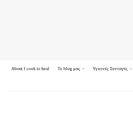
About I cook to heal
Το blog μας
Υγιεινές Συνταγές