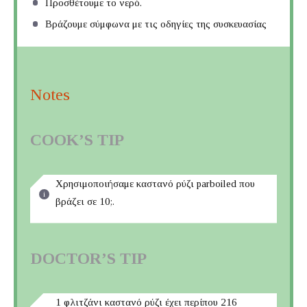
Προσθέτουμε το νερό.
Βράζουμε σύμφωνα με τις οδηγίες της συσκευασίας
Notes
COOK’S TIP
Χρησιμοποιήσαμε καστανό ρύζι parboiled που
βράζει σε 10;.
DOCTOR’S TIP
1 φλιτζάνι καστανό ρύζι έχει περίπου 216