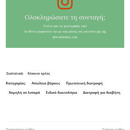
Ολοκληρώσατε τη συνταγή;
Στείλτε μας τις φωτογραφίες σας!
Αν θέλετε μοιραστείτε την με τους φίλους σας και κάντε μας tag
@icooktoheal_com
Συστατικά:
Κόκκινο κρέας
Κατηγορίες:
Απώλεια βάρους
Πρωτεϊνική διατροφή
Χαμηλή σε λιπαρά
Ειδικά διαιτολόγια
Διατροφή για διαβήτη
Προηγούμενο άρθρο
Επόμενο άρθρο