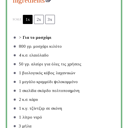
Ingredients
1x
2x
3x
SCALE
>
Για το μοσχάρι
800
γρ. μοσχάρι κιλότο
4
κ.σ. ελαιόλαδο
50
γρ. αλεύρι για όλες τις χρήσεις
1
βιολογικός κύβος λαχανικών
1
μεγάλο κρεμμύδι ψιλοκομμένο
1
σκελίδα σκόρδο πολτοποιημένη
2
κ.σ. κάρυ
1
κ.γ. τζίντζερ σε σκόνη
1
λίτρο νερό
3
μήλα