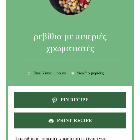
ρεβίθια με πιπεριές
χρωματιστές
Total Time:
0 hours
Yield:
5
μερίδες
1
x
PIN RECIPE
PRINT RECIPE
Τα ρεβίθια με πιπεριές χρωματιστές είναι ένας