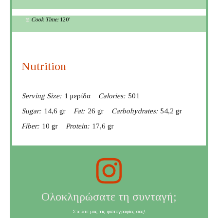
Cook Time:
120'
Nutrition
Serving Size:
1 μερίδα
Calories:
501
Sugar:
14,6 gr
Fat:
26 gr
Carbohydrates:
54,2 gr
Fiber:
10 gr
Protein:
17,6 gr
Ολοκληρώσατε τη συνταγή;
Στείλτε μας τις φωτογραφίες σας!