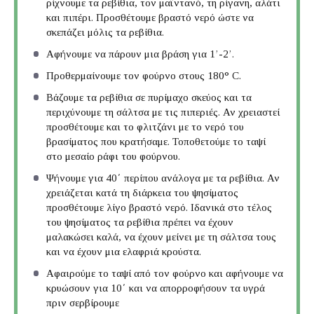
ρίχνουμε τα ρεβίθια, τον μαϊντανό, τη ρίγανη, αλάτι
και πιπέρι. Προσθέτουμε βραστό νερό ώστε να
σκεπάζει μόλις τα ρεβίθια.
Αφήνουμε να πάρουν μια βράση για 1’-2’.
Προθερμαίνουμε τον φούρνο στους 180° C.
Βάζουμε τα ρεβίθια σε πυρίμαχο σκεύος και τα
περιχύνουμε τη σάλτσα με τις πιπεριές. Αν χρειαστεί
προσθέτουμε και το φλιτζάνι με το νερό του
βρασίματος που κρατήσαμε. Τοποθετούμε το ταψί
στο μεσαίο ράφι του φούρνου.
Ψήνουμε για 40΄ περίπου ανάλογα με τα ρεβίθια. Αν
χρειάζεται κατά τη διάρκεια του ψησίματος
προσθέτουμε λίγο βραστό νερό. Ιδανικά στο τέλος
του ψησίματος τα ρεβίθια πρέπει να έχουν
μαλακώσει καλά, να έχουν μείνει με τη σάλτσα τους
και να έχουν μια ελαφριά κρούστα.
Αφαιρούμε το ταψί από τον φούρνο και αφήνουμε να
κρυώσουν για 10΄ και να απορροφήσουν τα υγρά
πριν σερβίρουμε