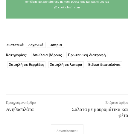
Αν θέλετε μοιραστείτε την με τους φίλους σας και κάντε μας tag
@icooktoheal_com
Συστατικά:
Λαχανικά
Όσπρια
Κατηγορίες:
Απώλεια βάρους
Πρωτεϊνική διατροφή
Χαμηλή σε θερμίδες
Χαμηλή σε λιπαρά
Ειδικά διαιτολόγια
Προηγούμενο άρθρο
Επόμενο άρθρο
Ανηθοσαλάτα
Σαλάτα με μαυρομάτικα και
φέτα
- Advertisement -