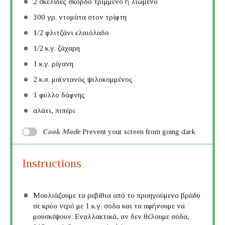
2
σκελίδες σκόρδο τριμμένο ή λιωμένο
300
γρ. ντομάτα στον τρίφτη
1/2
φλιτζάνι ελαιόλαδο
1/2
κ.γ. ζάχαρη
1
κ.γ. ρίγανη
2
κ.σ. μαϊντανός ψιλοκομμένος
1
φύλλο δάφνης
αλάτι, πιπέρι
Cook Mode
Prevent your screen from going dark
Instructions
Μουλιάζουμε τα ρεβίθια από το προηγούμενο βράδυ
σε κρύο νερό με 1 κ.γ. σόδα και τα αφήνουμε να
μουσκέψουν. Εναλλακτικά, αν δεν θέλουμε σόδα,