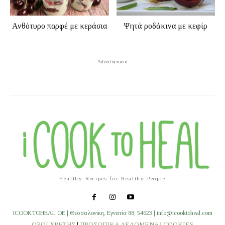
Ανθότυρο παρφέ με κεράσια
Ψητά ροδάκινα με κεφίρ
- Advertisement -
Healthy Recipes for Healthy People
ICOOKTOHEAL OE | Θεσσαλονίκη, Εγνατία 88, 54623 | info@icooktoheal.com
ΟΡΟΙ ΧΡΗΣΗΣ
|
ΠΡΟΣΩΠΙΚΑ ΔΕΔΟΜΕΝΑ
|
COOKIES