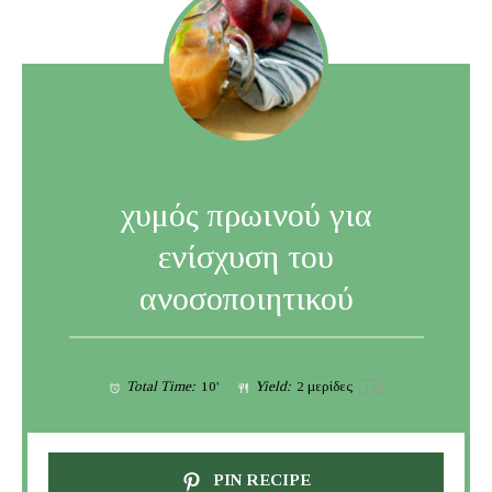
χυμός πρωινού για
ενίσχυση του
ανοσοποιητικού
Total Time:
10'
Yield:
2
μερίδες
1
x
PIN RECIPE