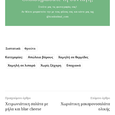
Στείλτε μας τις φωτογραφίες σας!
Αν θέλετε μοιραστείτε την με τους φίλους σας και κάντε μας tag
@icooktoheal_com
Συστατικά:
Φρούτα
Κατηγορίες:
Απώλεια βάρους
Χαμηλή σε θερμίδες
Χαμηλή σε λιπαρά
Χωρίς ζάχαρη
Εποχιακά
Προηγούμενο άρθρο
Επόμενο άρθρο
Χειμωνιάτικη σαλάτα με
Χωριάτικη μακαρονοσαλάτα
μήλα και blue cheese
ολικής