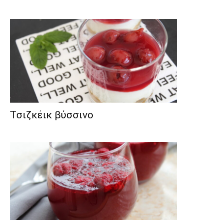
Τσιζκέικ βύσσινο