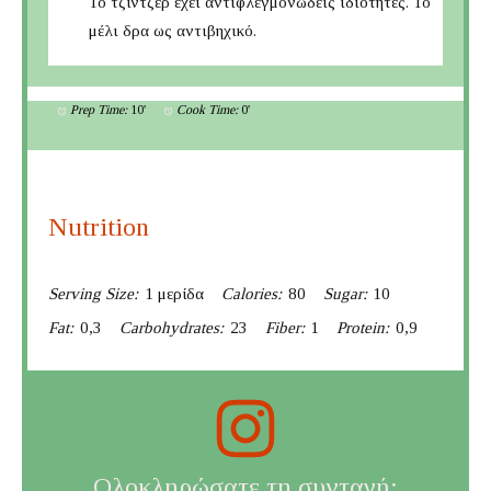
Το τζίντζερ έχει αντιφλεγμονώδεις ιδιότητες. Το
μέλι δρα ως αντιβηχικό.
Prep Time:
10'
Cook Time:
0'
Nutrition
Serving Size:
1 μερίδα
Calories:
80
Sugar:
10
Fat:
0,3
Carbohydrates:
23
Fiber:
1
Protein:
0,9
Ολοκληρώσατε τη συνταγή;